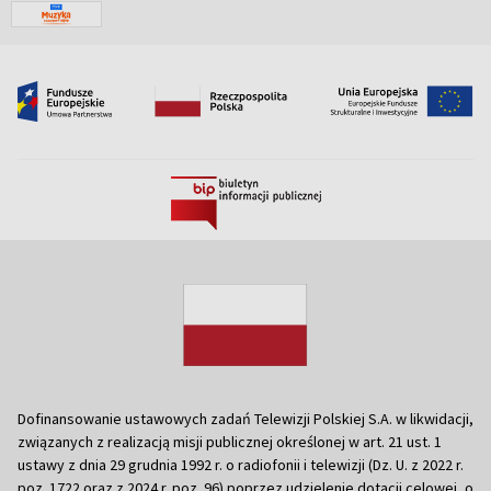
Dofinansowanie ustawowych zadań Telewizji Polskiej S.A. w likwidacji,
związanych z realizacją misji publicznej określonej w art. 21 ust. 1
ustawy z dnia 29 grudnia 1992 r. o radiofonii i telewizji (Dz. U. z 2022 r.
poz. 1722 oraz z 2024 r. poz. 96) poprzez udzielenie dotacji celowej, o