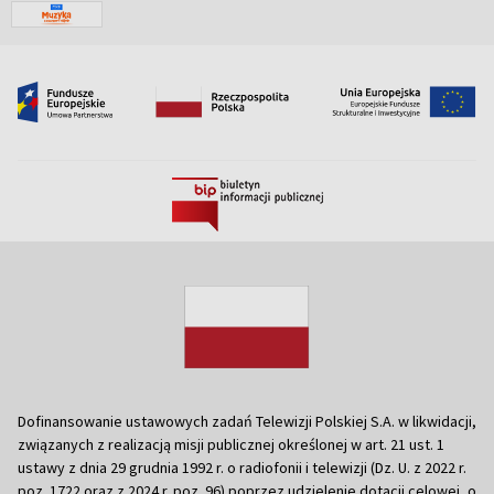
Dofinansowanie ustawowych zadań Telewizji Polskiej S.A. w likwidacji,
związanych z realizacją misji publicznej określonej w art. 21 ust. 1
ustawy z dnia 29 grudnia 1992 r. o radiofonii i telewizji (Dz. U. z 2022 r.
poz. 1722 oraz z 2024 r. poz. 96) poprzez udzielenie dotacji celowej, o