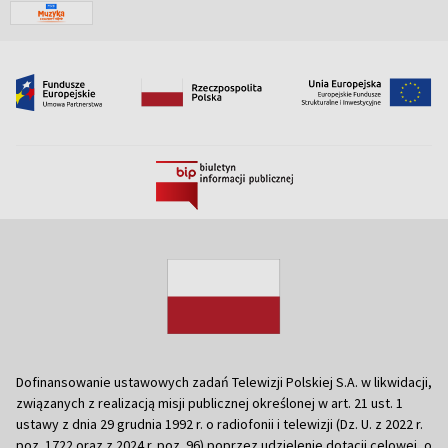
Dofinansowanie ustawowych zadań Telewizji Polskiej S.A. w likwidacji,
związanych z realizacją misji publicznej określonej w art. 21 ust. 1
ustawy z dnia 29 grudnia 1992 r. o radiofonii i telewizji (Dz. U. z 2022 r.
poz. 1722 oraz z 2024 r. poz. 96) poprzez udzielenie dotacji celowej, o