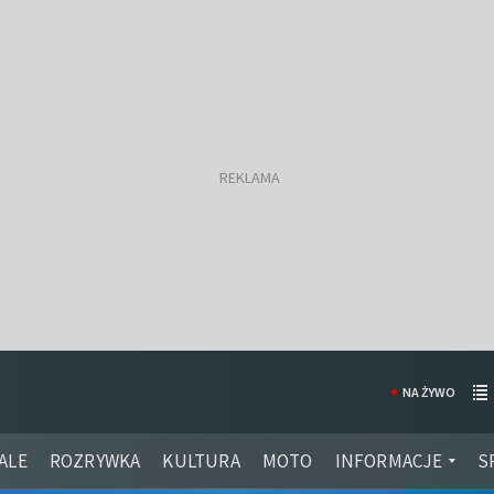
NA ŻYWO
ALE
ROZRYWKA
KULTURA
MOTO
INFORMACJE
S