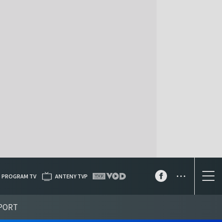
...
PROGRAM TV
ANTENY TVP
PORT