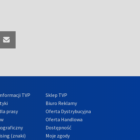
nformacji TVP
Sklep TVP
tyki
Biuro Reklamy
la prasy
Oferta Dystrybucyjna
ów
Oferta Handlowa
tograficzny
Dostępność
sing (znaki)
Moje zgody