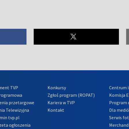
ment TVP
Konkursy
Centrum i
Programowa
Zgłoś program (ROPAT)
Komisja E
enia przetargowe
Kariera w TVP
Program d
ia Telewizyjna
Kontakt
Dla medi
min tvp.pl
Serwis fo
zeta ogłoszenia
Merchandi