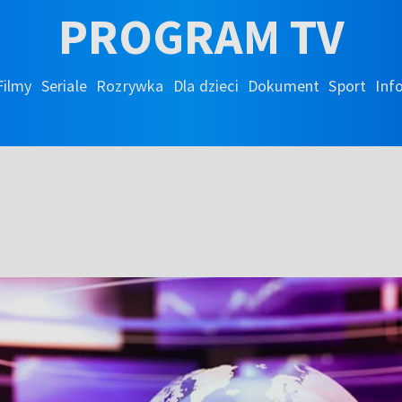
PROGRAM TV
Filmy
Seriale
Rozrywka
Dla dzieci
Dokument
Sport
Inf