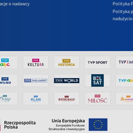
acje o nadawcy
Polityka 
Polityka 
nadużycio