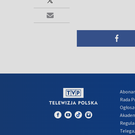
Abona
Rada 
Ogłosz
Akadem
Regula
Telega