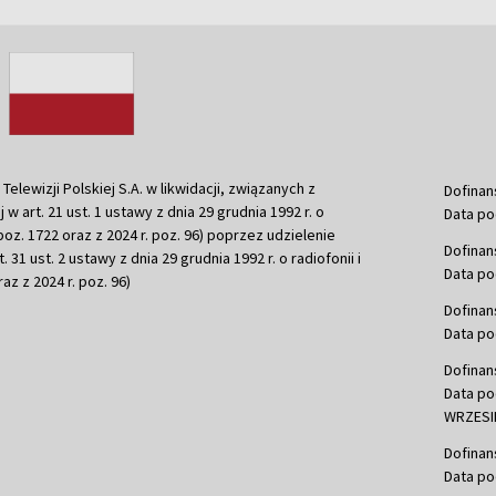
ewizji Polskiej S.A. w likwidacji, związanych z
Dofinan
j w art. 21 ust. 1 ustawy z dnia 29 grudnia 1992 r. o
Data po
r. poz. 1722 oraz z 2024 r. poz. 96) poprzez udzielenie
Dofinan
 31 ust. 2 ustawy z dnia 29 grudnia 1992 r. o radiofonii i
Data po
raz z 2024 r. poz. 96)
Dofinan
Data po
Dofinan
Data po
WRZESIE
Dofinan
Data po