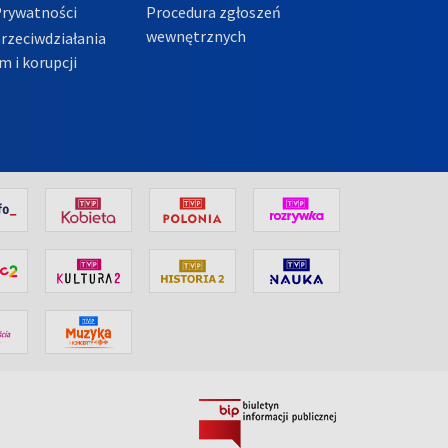
Prywatności
Procedura zgłoszeń
wewnętrznych
przeciwdziałania
m i korupcji