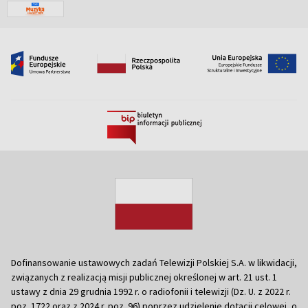
Dofinansowanie ustawowych zadań Telewizji Polskiej S.A. w likwidacji,
związanych z realizacją misji publicznej określonej w art. 21 ust. 1
ustawy z dnia 29 grudnia 1992 r. o radiofonii i telewizji (Dz. U. z 2022 r.
poz. 1722 oraz z 2024 r. poz. 96) poprzez udzielenie dotacji celowej, o