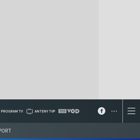
...
PROGRAM TV
ANTENY TVP
PORT