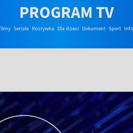
PROGRAM TV
Filmy
Seriale
Rozrywka
Dla dzieci
Dokument
Sport
Inf