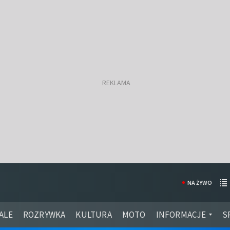
NA ŻYWO
ALE
ROZRYWKA
KULTURA
MOTO
INFORMACJE
S