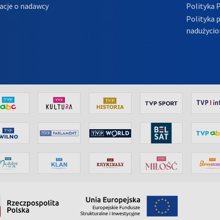
acje o nadawcy
Polityka 
Polityka 
nadużycio