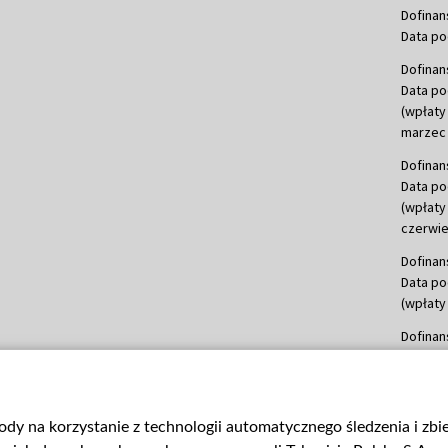
Dofinan
Data po
Dofinan
Data po
(wpłaty
marzec 
Dofinan
Data po
(wpłaty
czerwie
Dofinan
Data po
(wpłaty 
Dofinan
Data po
(wpłata
Dofinan
gody na korzystanie z technologii automatycznego śledzenia i zb
Data po