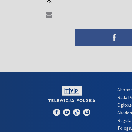
Abona
Rada 
Ogłosz
Akadem
Regula
Telega