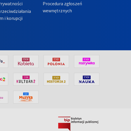
Prywatności
Procedura zgłoszeń
wewnętrznych
przeciwdziałania
m i korupcji