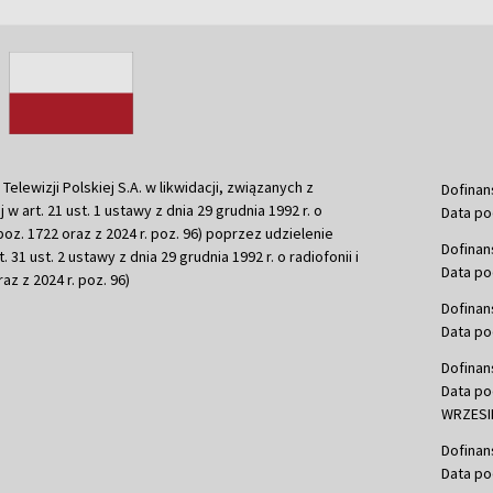
ewizji Polskiej S.A. w likwidacji, związanych z
Dofinan
j w art. 21 ust. 1 ustawy z dnia 29 grudnia 1992 r. o
Data po
r. poz. 1722 oraz z 2024 r. poz. 96) poprzez udzielenie
Dofinan
 31 ust. 2 ustawy z dnia 29 grudnia 1992 r. o radiofonii i
Data po
raz z 2024 r. poz. 96)
Dofinan
Data po
Dofinan
Data po
WRZESIE
Dofinan
Data po