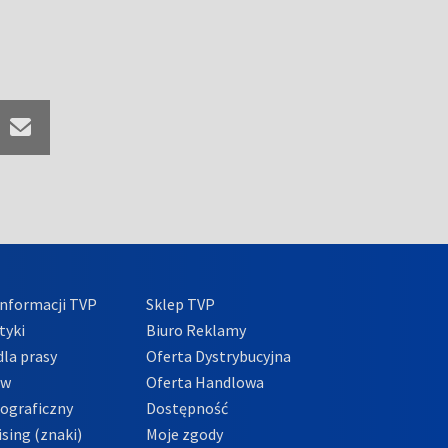
nformacji TVP
Sklep TVP
tyki
Biuro Reklamy
la prasy
Oferta Dystrybucyjna
ów
Oferta Handlowa
tograficzny
Dostępność
sing (znaki)
Moje zgody