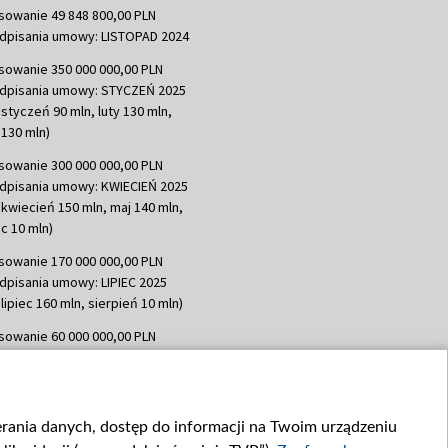
sowanie 49 848 800,00 PLN
dpisania umowy: LISTOPAD 2024
sowanie 350 000 000,00 PLN
dpisania umowy: STYCZEŃ 2025
 styczeń 90 mln, luty 130 mln,
130 mln)
sowanie 300 000 000,00 PLN
dpisania umowy: KWIECIEŃ 2025
 kwiecień 150 mln, maj 140 mln,
c 10 mln)
sowanie 170 000 000,00 PLN
dpisania umowy: LIPIEC 2025
lipiec 160 mln, sierpień 10 mln)
sowanie 60 000 000,00 PLN
dpisania umowy: SIERPIEŃ 2025
 wrzesień 60 mln)
sowanie 635 783 051,21 PLN
ierania danych, dostęp do informacji na Twoim urządzeniu
dpisania umowy: WRZESIEŃ 2025