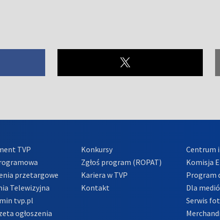
ment TVP
Konkursy
Centrum i
Programowa
Zgłoś program (ROPAT)
Komisja E
enia przetargowe
Kariera w TVP
Program d
ia Telewizyjna
Kontakt
Dla medi
min tvp.pl
Serwis fo
zeta ogłoszenia
Merchandi