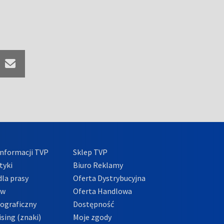
nformacji TVP
Sklep TVP
tyki
Biuro Reklamy
la prasy
Oferta Dystrybucyjna
ów
Oferta Handlowa
tograficzny
Dostępność
sing (znaki)
Moje zgody