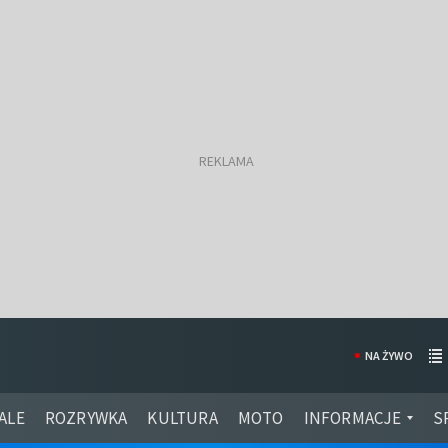
NA ŻYWO
ALE
ROZRYWKA
KULTURA
MOTO
INFORMACJE
S