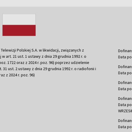
ewizji Polskiej S.A. w likwidacji, związanych z
Dofinan
j w art. 21 ust. 1 ustawy z dnia 29 grudnia 1992 r. o
Data po
r. poz. 1722 oraz z 2024 r. poz. 96) poprzez udzielenie
Dofinan
 31 ust. 2 ustawy z dnia 29 grudnia 1992 r. o radiofonii i
Data po
raz z 2024 r. poz. 96)
Dofinan
Data po
Dofinan
Data po
WRZESIE
Dofinan
Data po