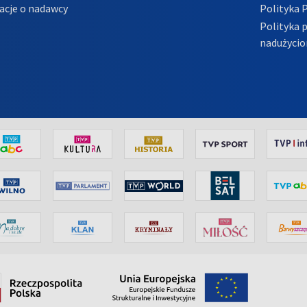
acje o nadawcy
Polityka 
Polityka 
nadużycio