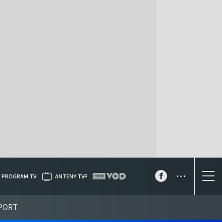
...
PROGRAM TV
ANTENY TVP
PORT