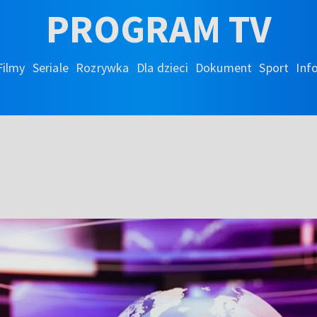
PROGRAM TV
Filmy
Seriale
Rozrywka
Dla dzieci
Dokument
Sport
Inf