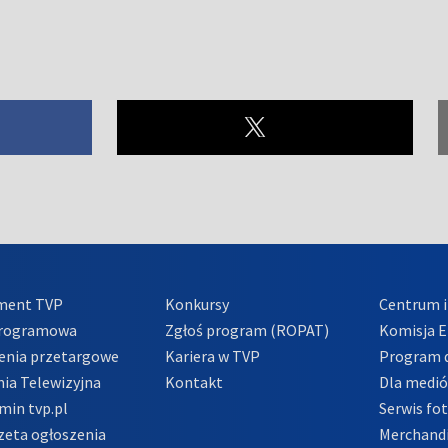
ment TVP
Konkursy
Centrum i
Programowa
Zgłoś program (ROPAT)
Komisja E
enia przetargowe
Kariera w TVP
Program d
ia Telewizyjna
Kontakt
Dla medi
min tvp.pl
Serwis fo
zeta ogłoszenia
Merchandi