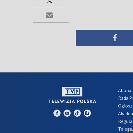
Abona
Rada 
Ogłosz
Akadem
Regula
Telega