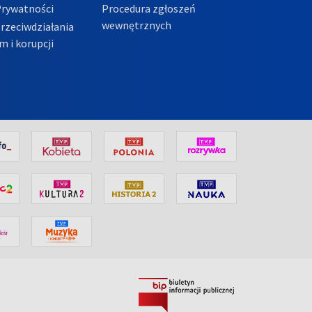
Prywatności
Procedura zgłoszeń
wewnętrznych
przeciwdziałania
m i korupcji