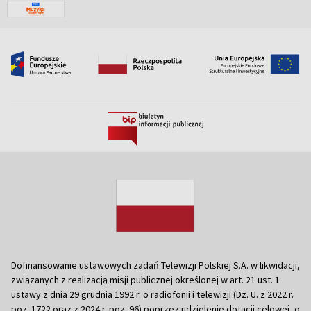
Dofinansowanie ustawowych zadań Telewizji Polskiej S.A. w likwidacji,
związanych z realizacją misji publicznej określonej w art. 21 ust. 1
ustawy z dnia 29 grudnia 1992 r. o radiofonii i telewizji (Dz. U. z 2022 r.
poz. 1722 oraz z 2024 r. poz. 96) poprzez udzielenie dotacji celowej, o