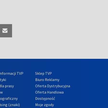
nformacji TVP
Sklep TVP
tyki
Biuro Reklamy
la prasy
Oferta Dystrybucyjna
ów
Oferta Handlowa
tograficzny
Dostępność
sing (znaki)
Moje zgody