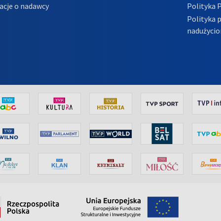
acje o nadawcy
Polityka 
Polityka 
nadużycio