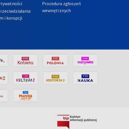
Prywatności
Procedura zgłoszeń
wewnętrznych
przeciwdziałania
m i korupcji