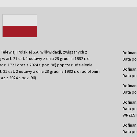
ewizji Polskiej S.A. w likwidacji, związanych z
Dofinan
j w art. 21 ust. 1 ustawy z dnia 29 grudnia 1992 r. o
Data po
r. poz. 1722 oraz z 2024 r. poz. 96) poprzez udzielenie
Dofinan
 31 ust. 2 ustawy z dnia 29 grudnia 1992 r. o radiofonii i
Data po
raz z 2024 r. poz. 96)
Dofinan
Data po
Dofinan
Data po
WRZESIE
Dofinan
Data po