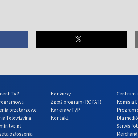
ment TVP
Konkursy
Centrum i
Programowa
Zgłoś program (ROPAT)
Komisja E
enia przetargowe
Kariera w TVP
Program d
ia Telewizyjna
Kontakt
Dla medi
min tvp.pl
Serwis fo
zeta ogłoszenia
Merchandi