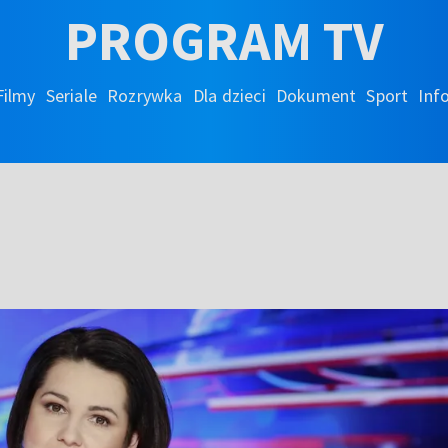
PROGRAM TV
Filmy
Seriale
Rozrywka
Dla dzieci
Dokument
Sport
Inf