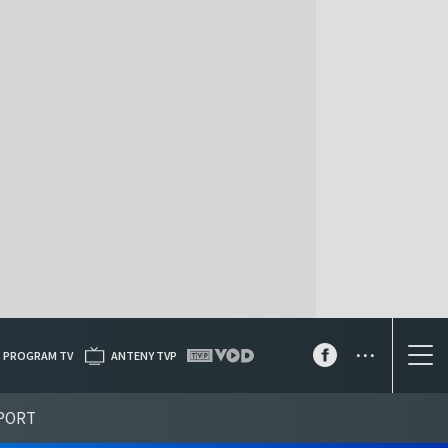
...
PROGRAM TV
ANTENY TVP
PORT