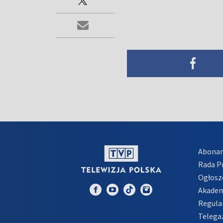
Abona
Rada 
Ogłosz
Akadem
Regula
Telega