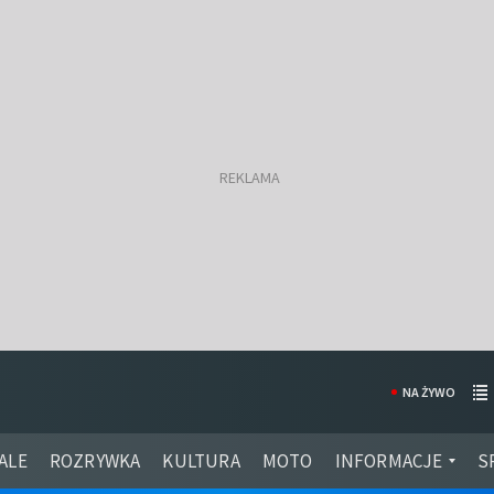
NA ŻYWO
ALE
ROZRYWKA
KULTURA
MOTO
INFORMACJE
S