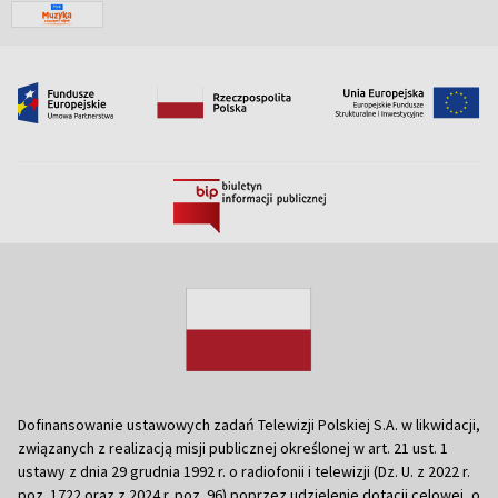
Dofinansowanie ustawowych zadań Telewizji Polskiej S.A. w likwidacji,
związanych z realizacją misji publicznej określonej w art. 21 ust. 1
ustawy z dnia 29 grudnia 1992 r. o radiofonii i telewizji (Dz. U. z 2022 r.
poz. 1722 oraz z 2024 r. poz. 96) poprzez udzielenie dotacji celowej, o