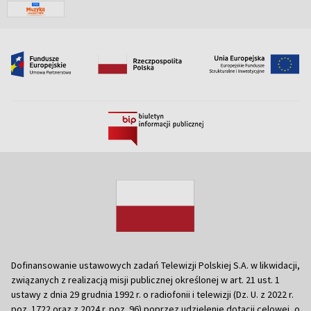
Dofinansowanie ustawowych zadań Telewizji Polskiej S.A. w likwidacji,
związanych z realizacją misji publicznej określonej w art. 21 ust. 1
ustawy z dnia 29 grudnia 1992 r. o radiofonii i telewizji (Dz. U. z 2022 r.
poz. 1722 oraz z 2024 r. poz. 96) poprzez udzielenie dotacji celowej, o