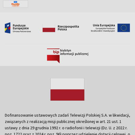
Dofinansowanie ustawowych zadań Telewizji Polskiej S.A. w likwidacji,
związanych z realizacją misji publicznej określonej w art. 21 ust. 1
ustawy z dnia 29 grudnia 1992 r. o radiofonii i telewizji (Dz. U. z 2022 r.
poz. 1722 oraz z 2024 r. poz. 96) poprzez udzielenie dotacji celowej, o