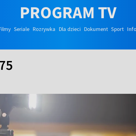
PROGRAM TV
Filmy
Seriale
Rozrywka
Dla dzieci
Dokument
Sport
Inf
 75