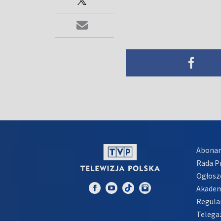
Abona
Rada 
Ogłosz
Akadem
Regula
Telega