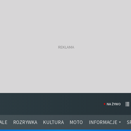
NA ŻYWO
ALE
ROZRYWKA
KULTURA
MOTO
INFORMACJE
S