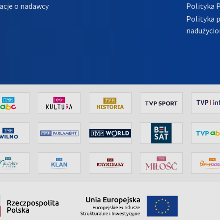
acje o nadawcy
Polityka 
Polityka 
nadużycio