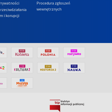
Prywatności
Procedura zgłoszeń
wewnętrznych
przeciwdziałania
m i korupcji