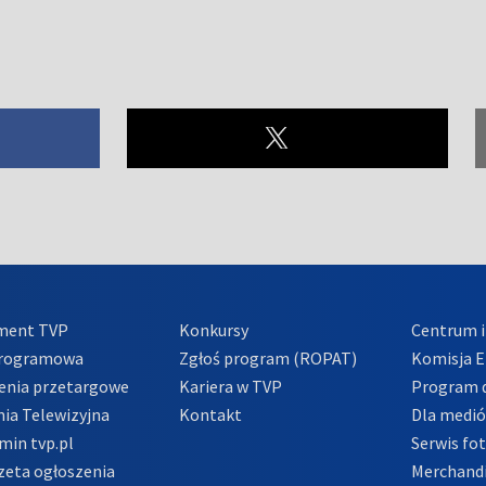
ment TVP
Konkursy
Centrum i
Programowa
Zgłoś program (ROPAT)
Komisja E
enia przetargowe
Kariera w TVP
Program d
ia Telewizyjna
Kontakt
Dla medi
min tvp.pl
Serwis fo
zeta ogłoszenia
Merchandi