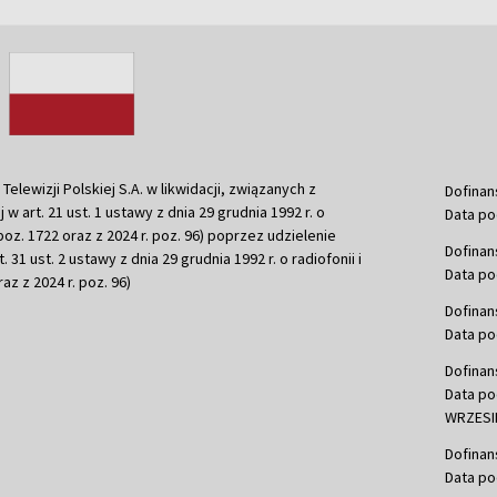
ewizji Polskiej S.A. w likwidacji, związanych z
Dofinan
j w art. 21 ust. 1 ustawy z dnia 29 grudnia 1992 r. o
Data po
r. poz. 1722 oraz z 2024 r. poz. 96) poprzez udzielenie
Dofinan
 31 ust. 2 ustawy z dnia 29 grudnia 1992 r. o radiofonii i
Data po
raz z 2024 r. poz. 96)
Dofinan
Data po
Dofinan
Data po
WRZESIE
Dofinan
Data po