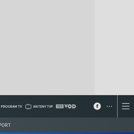
...
PROGRAM TV
ANTENY TVP
PORT