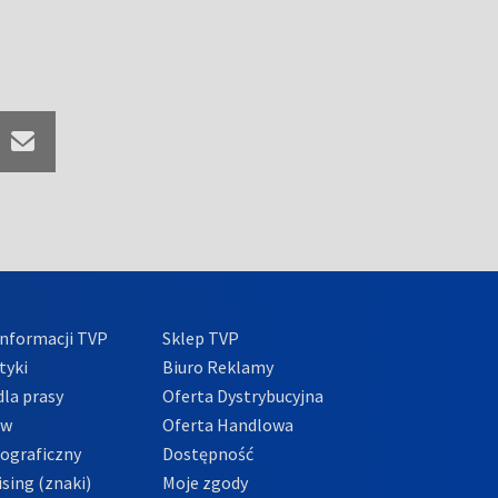
nformacji TVP
Sklep TVP
tyki
Biuro Reklamy
la prasy
Oferta Dystrybucyjna
ów
Oferta Handlowa
tograficzny
Dostępność
sing (znaki)
Moje zgody