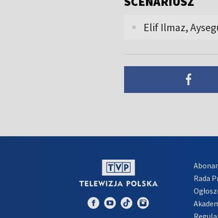
SCENARIUSZ
Elif Ilmaz, Ayseg
Abona
Rada 
Ogłosz
Akadem
Regula