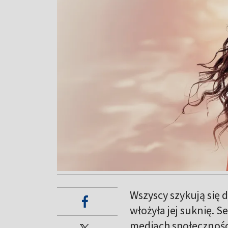
Wszyscy szykują się 
włożyła jej suknię. S
mediach społecznośc