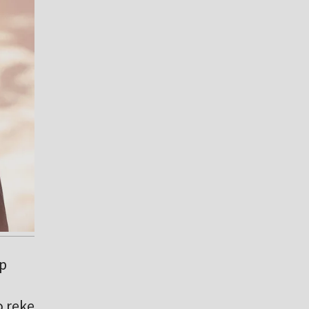
ep
o rękę