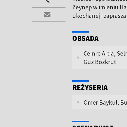
Zeynep w imieniu Hal
ukochanej i zaprasza 
OBSADA
Cemre Arda, Selm
Guz Bozkrut
REŻYSERIA
Omer Baykul, B