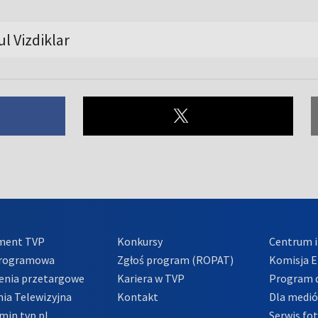
ul Vizdiklar
ment TVP
Konkursy
Centrum i
Programowa
Zgłoś program (ROPAT)
Komisja E
enia przetargowe
Kariera w TVP
Program d
ia Telewizyjna
Kontakt
Dla medi
min tvp.pl
Serwis fo