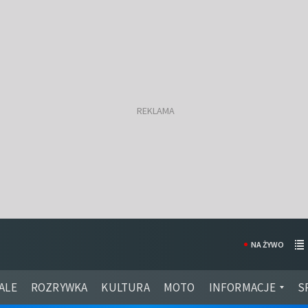
NA ŻYWO
ALE
ROZRYWKA
KULTURA
MOTO
INFORMACJE
S