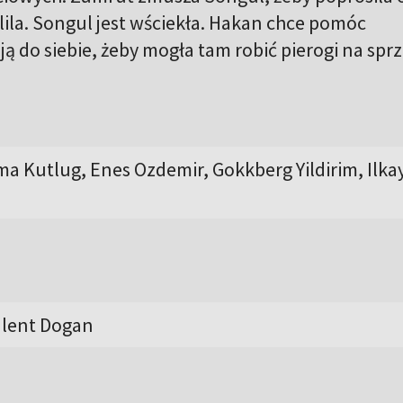
ila. Songul jest wściekła. Hakan chce pomóc
ją do siebie, żeby mogła tam robić pierogi na spr
a Kutlug, Enes Ozdemir, Gokkberg Yildirim, Ilka
ulent Dogan