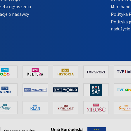
zeta ogłoszenia
Merchandi
acje o nadawcy
Polityka 
Polityka 
nadużycio