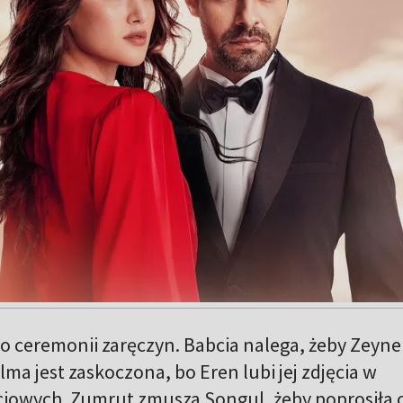
do ceremonii zaręczyn. Babcia nalega, żeby Zeyn
elma jest zaskoczona, bo Eren lubi jej zdjęcia w
iowych. Zumrut zmusza Songul, żeby poprosiła 