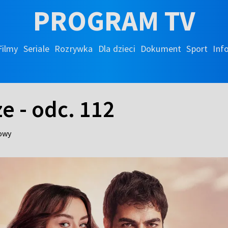
PROGRAM TV
Filmy
Seriale
Rozrywka
Dla dzieci
Dokument
Sport
Inf
 - odc. 112
jowy