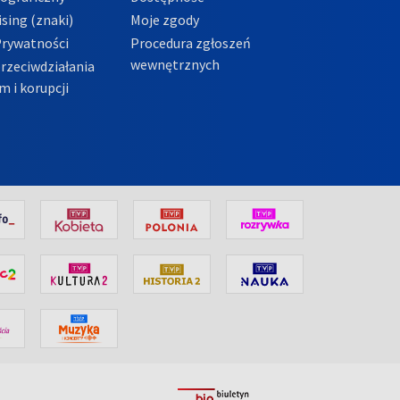
sing (znaki)
Moje zgody
Prywatności
Procedura zgłoszeń
wewnętrznych
przeciwdziałania
m i korupcji