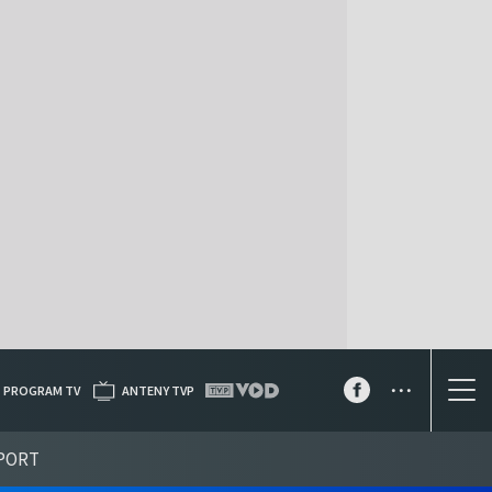
...
PROGRAM TV
ANTENY TVP
PORT