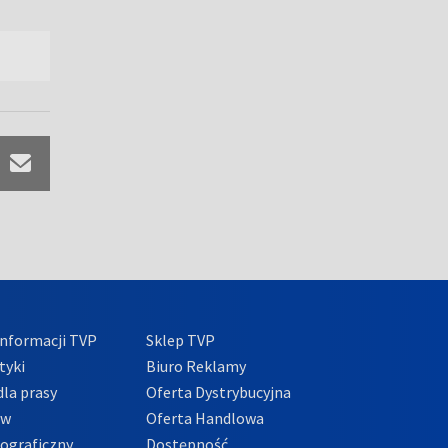
nformacji TVP
Sklep TVP
tyki
Biuro Reklamy
la prasy
Oferta Dystrybucyjna
ów
Oferta Handlowa
tograficzny
Dostępność