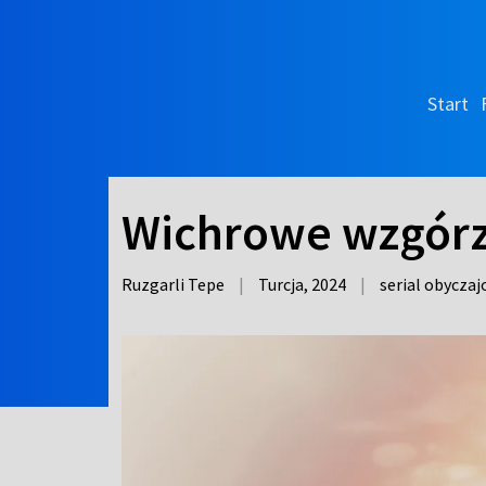
Start
Wichrowe wzgórze
Ruzgarli Tepe
|
Turcja,
2024
|
serial obycza