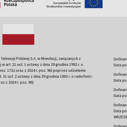
ewizji Polskiej S.A. w likwidacji, związanych z
Dofinan
j w art. 21 ust. 1 ustawy z dnia 29 grudnia 1992 r. o
Data po
r. poz. 1722 oraz z 2024 r. poz. 96) poprzez udzielenie
Dofinan
 31 ust. 2 ustawy z dnia 29 grudnia 1992 r. o radiofonii i
Data po
raz z 2024 r. poz. 96)
Dofinan
Data po
Dofinan
Data po
WRZESIE
Dofinan