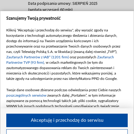
Data podpisania umowy: SIERPIEŃ 2025
(wpłata wrzesień 60 mln)
Szanujemy Twoją prywatność
Dofinansowanie 635 783 051,21 PLN
Data podpisania umowy: WRZESIEŃ 2025
Kliknij "Akceptuję i przechodzę do serwisu", aby wyrazić zgody na
(wpłata wrzesień 100 mln, październik 350
korzystanie z technologii automatycznego śledzenia i zbierania danych,
mln, listopad 265 mln)
dostęp do informacji na Twoim urządzeniu końcowym i ich
przechowywanie oraz na przetwarzanie Twoich danych osobowych przez
Dofinansowanie 48 862 000,00 PLN
nas, czyli Telewizję Polską S.A. w likwidacji (zwaną dalej również „TVP”),
Data podpisania umowy: GRUDZIEŃ 2025
Zaufanych Partnerów z IAB* (1201 firm)
oraz pozostałych
Zaufanych
(wpłata grudzień 60,548 mln)
Partnerów TVP (93 firm)
, w celach marketingowych (w tym do
zautomatyzowanego dopasowania reklam do Twoich zainteresowań i
Dofinansowanie 900 000 000,00 PLN
mierzenia ich skuteczności) i pozostałych, które wskazujemy poniżej, a
Data podpisania umowy: LUTY 2026 (wpłata
także zgody na udostępnianie przez nas identyfikatora PPID do Google.
26 lutego 80 mln, 4 marca 370 mln,
8
kwiecień 180 mln, 7 maja 180 mln, 8
Twoje dane osobowe zbierane podczas odwiedzania przez Ciebie naszych
czerwca 90 mln)
poszczególnych serwisów
zwanych dalej „Portalem”, w tym informacje
zapisywane za pomocą technologii takich jak: pliki cookie, sygnalizatory
Dofinansowanie 250 000 000,00 PLN
WWW lub innych podobnych technologii umożliwiających świadczenie
Data podpisania umowy LIPIEC 2026 (wpłata
dopasowanych i bezpiecznych usług, personalizację treści oraz reklam,
udostępnianie funkcji mediów społecznościowych oraz analizowanie ruchu
4 sierpnia 250 mln
Akceptuję i przechodzę do serwisu
w Internecie.
Twoje dane osobowe zbierane podczas odwiedzania przez Ciebie