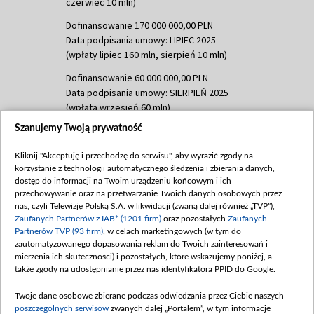
czerwiec 10 mln)
Dofinansowanie 170 000 000,00 PLN
Data podpisania umowy: LIPIEC 2025
(wpłaty lipiec 160 mln, sierpień 10 mln)
Dofinansowanie 60 000 000,00 PLN
Data podpisania umowy: SIERPIEŃ 2025
(wpłata wrzesień 60 mln)
Szanujemy Twoją prywatność
Dofinansowanie 635 783 051,21 PLN
Data podpisania umowy: WRZESIEŃ 2025
Kliknij "Akceptuję i przechodzę do serwisu", aby wyrazić zgody na
(wpłata wrzesień 100 mln, październik 350
korzystanie z technologii automatycznego śledzenia i zbierania danych,
mln, listopad 265 mln)
dostęp do informacji na Twoim urządzeniu końcowym i ich
przechowywanie oraz na przetwarzanie Twoich danych osobowych przez
Dofinansowanie 48 862 000,00 PLN
nas, czyli Telewizję Polską S.A. w likwidacji (zwaną dalej również „TVP”),
Data podpisania umowy: GRUDZIEŃ 2025
Zaufanych Partnerów z IAB* (1201 firm)
oraz pozostałych
Zaufanych
(wpłata grudzień 60,548 mln)
Partnerów TVP (93 firm)
, w celach marketingowych (w tym do
zautomatyzowanego dopasowania reklam do Twoich zainteresowań i
Dofinansowanie 900 000 000,00 PLN
mierzenia ich skuteczności) i pozostałych, które wskazujemy poniżej, a
Data podpisania umowy: LUTY 2026 (wpłata
także zgody na udostępnianie przez nas identyfikatora PPID do Google.
26 lutego 80 mln, 4 marca 370 mln,
8
kwiecień 180 mln, 7 maja 180 mln, 8
Twoje dane osobowe zbierane podczas odwiedzania przez Ciebie naszych
czerwca 90 mln)
poszczególnych serwisów
zwanych dalej „Portalem”, w tym informacje