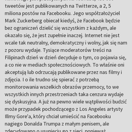
tweetów jest publikowanych na Twitterze, a 2, 5
miliona postów na Facebooku. Jego współzałożyciel
Mark Zuckerberg obiecał kiedyś, że Facebook będzie
bez ograniczeń dzielić się wszystkim z każdym, ale
okazało się, że jest zupełnie inaczej. Internet nie jest
wcale tak neutralny, demokratyczny i wolny, jak się nam
z pozoru wydaje. Tysiące moderatorów treści na
Filipinach dzień w dzień decyduje o tym, co pojawia się,
a co nie w mediach społecznościowych. To właśnie oni
akceptują lub odrzucają publikowane przez nas filmy i
zdjęcia. I o ile trudno się spierać z potrzebą
monitorowania wszelkich obrazów przemocy, to we
wszystkich innych przestrzeniach taka cenzura wydaje
się dyskusyjna. A już na pewno wiele wątpliwości budzić
może przypadek pochodzącego z Los Angeles artysty
Illmy Gore'a, który chciał umieścić na Facebooku
nagiego Donalda Trumpa z małym penisem, ale
zdecydowano o usunięciu go z sieci, ponieważ