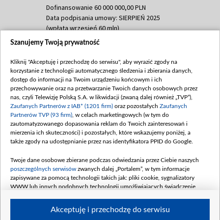
Dofinansowanie 60 000 000,00 PLN
Data podpisania umowy: SIERPIEŃ 2025
(wpłata wrzesień 60 mln)
Szanujemy Twoją prywatność
Dofinansowanie 635 783 051,21 PLN
Data podpisania umowy: WRZESIEŃ 2025
Kliknij "Akceptuję i przechodzę do serwisu", aby wyrazić zgody na
(wpłata wrzesień 100 mln, październik 350
korzystanie z technologii automatycznego śledzenia i zbierania danych,
mln, listopad 265 mln)
dostęp do informacji na Twoim urządzeniu końcowym i ich
przechowywanie oraz na przetwarzanie Twoich danych osobowych przez
Dofinansowanie 48 862 000,00 PLN
nas, czyli Telewizję Polską S.A. w likwidacji (zwaną dalej również „TVP”),
Data podpisania umowy: GRUDZIEŃ 2025
Zaufanych Partnerów z IAB* (1201 firm)
oraz pozostałych
Zaufanych
(wpłata grudzień 60,548 mln)
Partnerów TVP (93 firm)
, w celach marketingowych (w tym do
zautomatyzowanego dopasowania reklam do Twoich zainteresowań i
Dofinansowanie 900 000 000,00 PLN
mierzenia ich skuteczności) i pozostałych, które wskazujemy poniżej, a
Data podpisania umowy: LUTY 2026 (wpłata
także zgody na udostępnianie przez nas identyfikatora PPID do Google.
26 lutego 80 mln, 4 marca 370 mln,
8
kwiecień 180 mln, 7 maja 180 mln, 8
Twoje dane osobowe zbierane podczas odwiedzania przez Ciebie naszych
czerwca 90 mln)
poszczególnych serwisów
zwanych dalej „Portalem”, w tym informacje
zapisywane za pomocą technologii takich jak: pliki cookie, sygnalizatory
Dofinansowanie 250 000 000,00 PLN
WWW lub innych podobnych technologii umożliwiających świadczenie
Data podpisania umowy LIPIEC 2026 (wpłata
dopasowanych i bezpiecznych usług, personalizację treści oraz reklam,
udostępnianie funkcji mediów społecznościowych oraz analizowanie ruchu
4 sierpnia 250 mln
Akceptuję i przechodzę do serwisu
w Internecie.