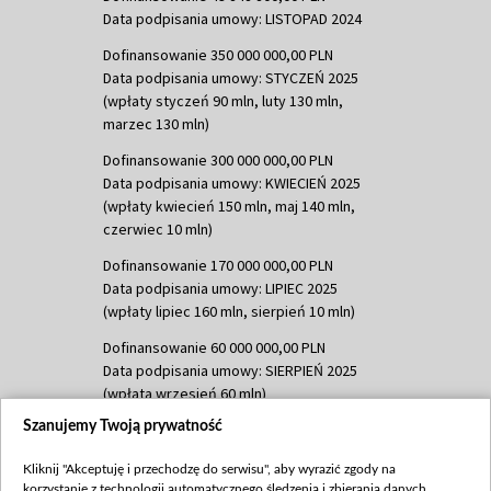
Data podpisania umowy: LISTOPAD 2024
Dofinansowanie 350 000 000,00 PLN
Data podpisania umowy: STYCZEŃ 2025
(wpłaty styczeń 90 mln, luty 130 mln,
marzec 130 mln)
Dofinansowanie 300 000 000,00 PLN
Data podpisania umowy: KWIECIEŃ 2025
(wpłaty kwiecień 150 mln, maj 140 mln,
czerwiec 10 mln)
Dofinansowanie 170 000 000,00 PLN
Data podpisania umowy: LIPIEC 2025
(wpłaty lipiec 160 mln, sierpień 10 mln)
Dofinansowanie 60 000 000,00 PLN
Data podpisania umowy: SIERPIEŃ 2025
(wpłata wrzesień 60 mln)
Szanujemy Twoją prywatność
Dofinansowanie 635 783 051,21 PLN
Data podpisania umowy: WRZESIEŃ 2025
Kliknij "Akceptuję i przechodzę do serwisu", aby wyrazić zgody na
(wpłata wrzesień 100 mln, październik 350
korzystanie z technologii automatycznego śledzenia i zbierania danych,