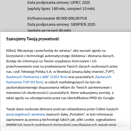
Data podpisania umowy: LIPIEC 2025
(wpłaty lipiec 160 mln, sierpień 10 mln)
Dofinansowanie 60 000 000,00 PLN
Data podpisania umowy: SIERPIEŃ 2025
(wpłata wrzesień 60 mln)
Szanujemy Twoją prywatność
Dofinansowanie 635 783 051,21 PLN
Data podpisania umowy: WRZESIEŃ 2025
Kliknij "Akceptuję i przechodzę do serwisu", aby wyrazić zgody na
(wpłata wrzesień 100 mln, październik 350
korzystanie z technologii automatycznego śledzenia i zbierania danych,
mln, listopad 265 mln)
dostęp do informacji na Twoim urządzeniu końcowym i ich
przechowywanie oraz na przetwarzanie Twoich danych osobowych przez
Dofinansowanie 48 862 000,00 PLN
nas, czyli Telewizję Polską S.A. w likwidacji (zwaną dalej również „TVP”),
Data podpisania umowy: GRUDZIEŃ 2025
Zaufanych Partnerów z IAB* (1201 firm)
oraz pozostałych
Zaufanych
(wpłata grudzień 60,548 mln)
Partnerów TVP (93 firm)
, w celach marketingowych (w tym do
zautomatyzowanego dopasowania reklam do Twoich zainteresowań i
Dofinansowanie 900 000 000,00 PLN
mierzenia ich skuteczności) i pozostałych, które wskazujemy poniżej, a
Data podpisania umowy: LUTY 2026 (wpłata
także zgody na udostępnianie przez nas identyfikatora PPID do Google.
26 lutego 80 mln, 4 marca 370 mln,
8
kwiecień 180 mln, 7 maja 180 mln, 8
Twoje dane osobowe zbierane podczas odwiedzania przez Ciebie naszych
czerwca 90 mln)
poszczególnych serwisów
zwanych dalej „Portalem”, w tym informacje
zapisywane za pomocą technologii takich jak: pliki cookie, sygnalizatory
Dofinansowanie 250 000 000,00 PLN
WWW lub innych podobnych technologii umożliwiających świadczenie
Data podpisania umowy LIPIEC 2026 (wpłata
dopasowanych i bezpiecznych usług, personalizację treści oraz reklam,