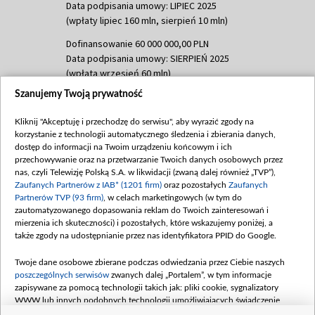
Data podpisania umowy: LIPIEC 2025
(wpłaty lipiec 160 mln, sierpień 10 mln)
Dofinansowanie 60 000 000,00 PLN
Data podpisania umowy: SIERPIEŃ 2025
(wpłata wrzesień 60 mln)
Szanujemy Twoją prywatność
Dofinansowanie 635 783 051,21 PLN
Data podpisania umowy: WRZESIEŃ 2025
Kliknij "Akceptuję i przechodzę do serwisu", aby wyrazić zgody na
(wpłata wrzesień 100 mln, październik 350
korzystanie z technologii automatycznego śledzenia i zbierania danych,
mln, listopad 265 mln)
dostęp do informacji na Twoim urządzeniu końcowym i ich
przechowywanie oraz na przetwarzanie Twoich danych osobowych przez
Dofinansowanie 48 862 000,00 PLN
nas, czyli Telewizję Polską S.A. w likwidacji (zwaną dalej również „TVP”),
Data podpisania umowy: GRUDZIEŃ 2025
Zaufanych Partnerów z IAB* (1201 firm)
oraz pozostałych
Zaufanych
(wpłata grudzień 60,548 mln)
Partnerów TVP (93 firm)
, w celach marketingowych (w tym do
zautomatyzowanego dopasowania reklam do Twoich zainteresowań i
Dofinansowanie 900 000 000,00 PLN
mierzenia ich skuteczności) i pozostałych, które wskazujemy poniżej, a
Data podpisania umowy: LUTY 2026 (wpłata
także zgody na udostępnianie przez nas identyfikatora PPID do Google.
26 lutego 80 mln, 4 marca 370 mln,
8
kwiecień 180 mln, 7 maja 180 mln, 8
Twoje dane osobowe zbierane podczas odwiedzania przez Ciebie naszych
czerwca 90 mln)
poszczególnych serwisów
zwanych dalej „Portalem”, w tym informacje
zapisywane za pomocą technologii takich jak: pliki cookie, sygnalizatory
Dofinansowanie 250 000 000,00 PLN
WWW lub innych podobnych technologii umożliwiających świadczenie
Data podpisania umowy LIPIEC 2026 (wpłata
dopasowanych i bezpiecznych usług, personalizację treści oraz reklam,