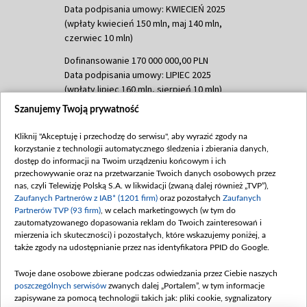
Data podpisania umowy: KWIECIEŃ 2025
(wpłaty kwiecień 150 mln, maj 140 mln,
czerwiec 10 mln)
Dofinansowanie 170 000 000,00 PLN
Data podpisania umowy: LIPIEC 2025
(wpłaty lipiec 160 mln, sierpień 10 mln)
Szanujemy Twoją prywatność
Dofinansowanie 60 000 000,00 PLN
Data podpisania umowy: SIERPIEŃ 2025
Kliknij "Akceptuję i przechodzę do serwisu", aby wyrazić zgody na
(wpłata wrzesień 60 mln)
korzystanie z technologii automatycznego śledzenia i zbierania danych,
Dofinansowanie 635 783 051,21 PLN
dostęp do informacji na Twoim urządzeniu końcowym i ich
przechowywanie oraz na przetwarzanie Twoich danych osobowych przez
Data podpisania umowy: WRZESIEŃ 2025
nas, czyli Telewizję Polską S.A. w likwidacji (zwaną dalej również „TVP”),
(wpłata wrzesień 100 mln, październik 350
Zaufanych Partnerów z IAB* (1201 firm)
oraz pozostałych
Zaufanych
mln, listopad 265 mln)
Partnerów TVP (93 firm)
, w celach marketingowych (w tym do
zautomatyzowanego dopasowania reklam do Twoich zainteresowań i
Dofinansowanie 48 862 000,00 PLN
mierzenia ich skuteczności) i pozostałych, które wskazujemy poniżej, a
Data podpisania umowy: GRUDZIEŃ 2025
także zgody na udostępnianie przez nas identyfikatora PPID do Google.
(wpłata grudzień 60,548 mln)
Twoje dane osobowe zbierane podczas odwiedzania przez Ciebie naszych
Dofinansowanie 900 000 000,00 PLN
poszczególnych serwisów
zwanych dalej „Portalem”, w tym informacje
Data podpisania umowy: LUTY 2026 (wpłata
zapisywane za pomocą technologii takich jak: pliki cookie, sygnalizatory