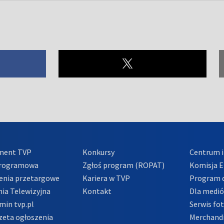
ment TVP
Konkursy
Centrum i
Programowa
Zgłoś program (ROPAT)
Komisja E
enia przetargowe
Kariera w TVP
Program d
ia Telewizyjna
Kontakt
Dla medi
min tvp.pl
Serwis fo
zeta ogłoszenia
Merchandi