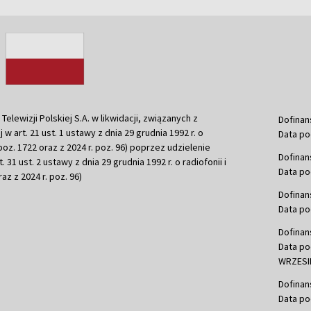
ewizji Polskiej S.A. w likwidacji, związanych z
Dofinan
j w art. 21 ust. 1 ustawy z dnia 29 grudnia 1992 r. o
Data po
r. poz. 1722 oraz z 2024 r. poz. 96) poprzez udzielenie
Dofinan
 31 ust. 2 ustawy z dnia 29 grudnia 1992 r. o radiofonii i
Data po
raz z 2024 r. poz. 96)
Dofinan
Data po
Dofinan
Data po
WRZESIE
Dofinan
Data po