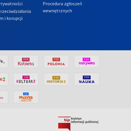
Prywatności
Procedura zgłoszeń
wewnętrznych
przeciwdziałania
m i korupcji