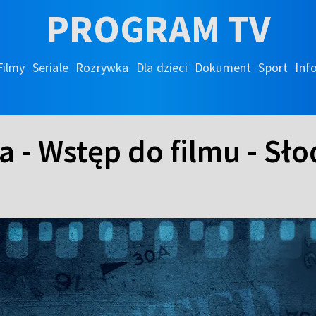
PROGRAM TV
Filmy
Seriale
Rozrywka
Dla dzieci
Dokument
Sport
Inf
 - Wstęp do filmu - Sł