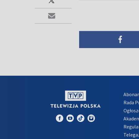
Abona
Rada 
Ogłosz
Akadem
Regula
Telega