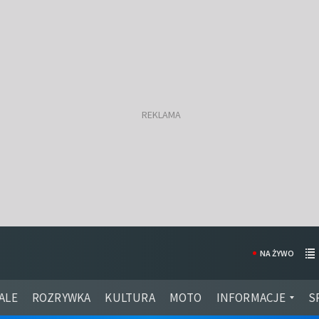
NA ŻYWO
ALE
ROZRYWKA
KULTURA
MOTO
INFORMACJE
S