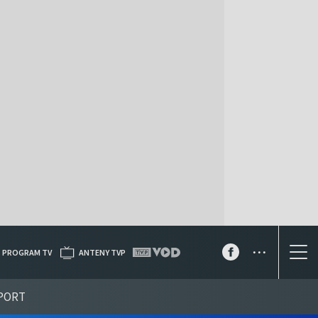
...
PROGRAM TV
ANTENY TVP
PORT