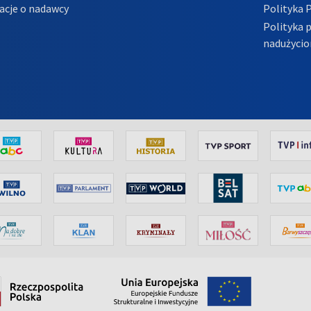
acje o nadawcy
Polityka 
Polityka 
nadużycio