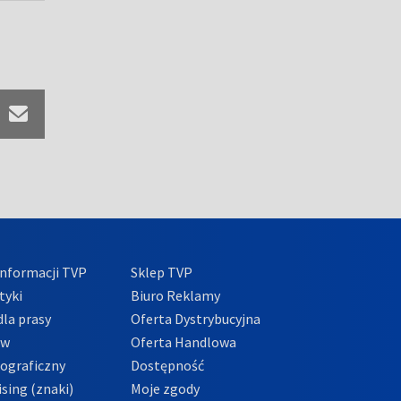
nformacji TVP
Sklep TVP
tyki
Biuro Reklamy
la prasy
Oferta Dystrybucyjna
ów
Oferta Handlowa
tograficzny
Dostępność
sing (znaki)
Moje zgody