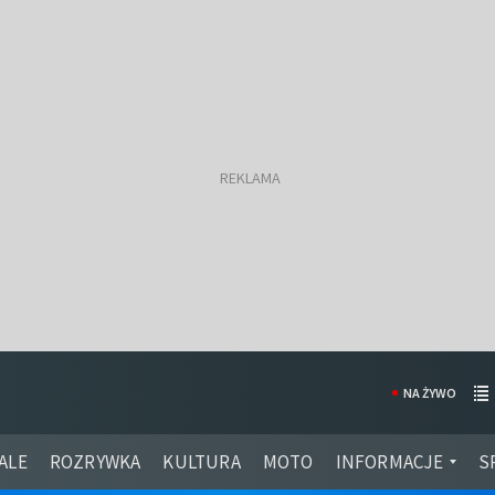
NA ŻYWO
ALE
ROZRYWKA
KULTURA
MOTO
INFORMACJE
S