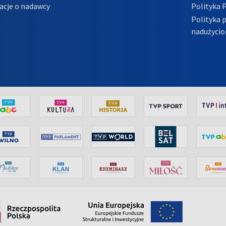
acje o nadawcy
Polityka 
Polityka 
nadużycio