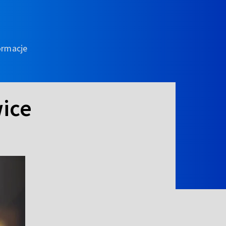
ormacje
ice