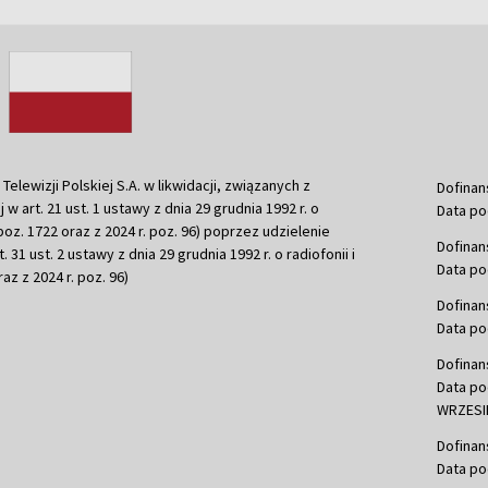
ewizji Polskiej S.A. w likwidacji, związanych z
Dofinan
j w art. 21 ust. 1 ustawy z dnia 29 grudnia 1992 r. o
Data po
r. poz. 1722 oraz z 2024 r. poz. 96) poprzez udzielenie
Dofinan
 31 ust. 2 ustawy z dnia 29 grudnia 1992 r. o radiofonii i
Data po
raz z 2024 r. poz. 96)
Dofinan
Data po
Dofinan
Data po
WRZESIE
Dofinan
Data po