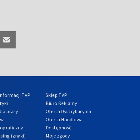
nformacji TVP
Sklep TVP
tyki
Biuro Reklamy
la prasy
Oferta Dystrybucyjna
ów
Oferta Handlowa
tograficzny
Dostępność
sing (znaki)
Moje zgody