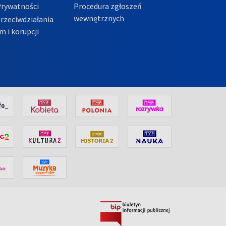
Prywatności
Procedura zgłoszeń
wewnętrznych
przeciwdziałania
m i korupcji