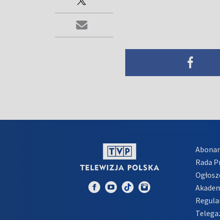
Abona
Rada 
Ogłosz
Akadem
Regula
Telega