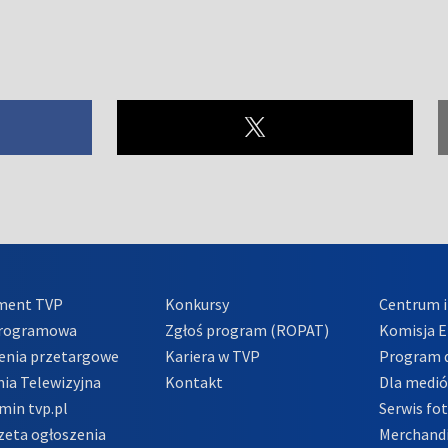
ment TVP
Konkursy
Centrum i
Programowa
Zgłoś program (ROPAT)
Komisja E
enia przetargowe
Kariera w TVP
Program d
ia Telewizyjna
Kontakt
Dla medi
min tvp.pl
Serwis fo
zeta ogłoszenia
Merchandi