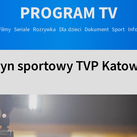
PROGRAM TV
Filmy
Seriale
Rozrywka
Dla dzieci
Dokument
Sport
Inf
yn sportowy TVP Katow