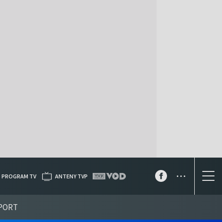
...
PROGRAM TV
ANTENY TVP
PORT