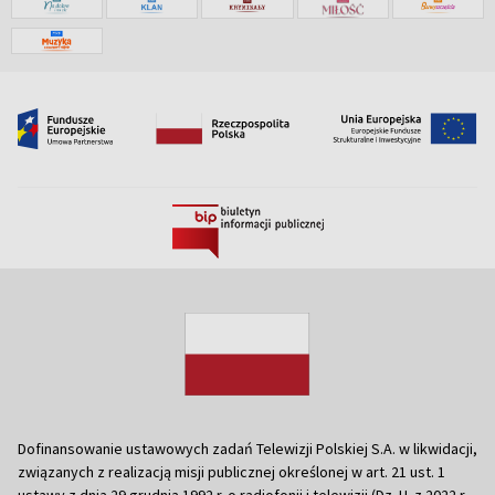
Dofinansowanie ustawowych zadań Telewizji Polskiej S.A. w likwidacji,
związanych z realizacją misji publicznej określonej w art. 21 ust. 1
ustawy z dnia 29 grudnia 1992 r. o radiofonii i telewizji (Dz. U. z 2022 r.