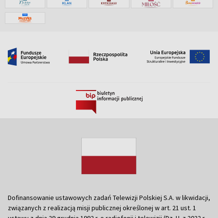
Dofinansowanie ustawowych zadań Telewizji Polskiej S.A. w likwidacji,
związanych z realizacją misji publicznej określonej w art. 21 ust. 1
ustawy z dnia 29 grudnia 1992 r. o radiofonii i telewizji (Dz. U. z 2022 r.