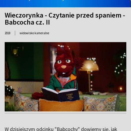
Wieczorynka - Czytanie przed spaniem -
Babcocha cz. II
|
2018
widowisko kameralne
W dzisiejszym odcinku "Babcochy" dowiemy się, jak