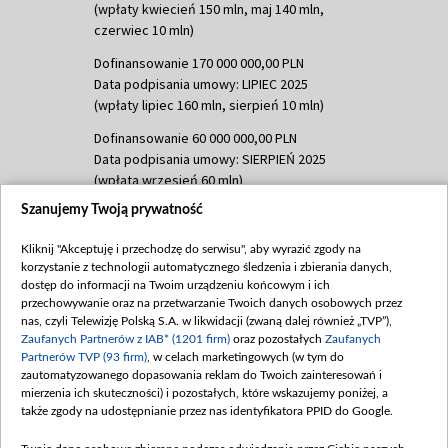
(wpłaty kwiecień 150 mln, maj 140 mln,
czerwiec 10 mln)
Dofinansowanie 170 000 000,00 PLN
Data podpisania umowy: LIPIEC 2025
(wpłaty lipiec 160 mln, sierpień 10 mln)
Dofinansowanie 60 000 000,00 PLN
Data podpisania umowy: SIERPIEŃ 2025
(wpłata wrzesień 60 mln)
Szanujemy Twoją prywatność
Dofinansowanie 635 783 051,21 PLN
Data podpisania umowy: WRZESIEŃ 2025
Kliknij "Akceptuję i przechodzę do serwisu", aby wyrazić zgody na
(wpłata wrzesień 100 mln, październik 350
korzystanie z technologii automatycznego śledzenia i zbierania danych,
mln, listopad 265 mln)
dostęp do informacji na Twoim urządzeniu końcowym i ich
przechowywanie oraz na przetwarzanie Twoich danych osobowych przez
Dofinansowanie 48 862 000,00 PLN
nas, czyli Telewizję Polską S.A. w likwidacji (zwaną dalej również „TVP”),
Data podpisania umowy: GRUDZIEŃ 2025
Zaufanych Partnerów z IAB* (1201 firm)
oraz pozostałych
Zaufanych
(wpłata grudzień 60,548 mln)
Partnerów TVP (93 firm)
, w celach marketingowych (w tym do
zautomatyzowanego dopasowania reklam do Twoich zainteresowań i
Dofinansowanie 900 000 000,00 PLN
mierzenia ich skuteczności) i pozostałych, które wskazujemy poniżej, a
Data podpisania umowy: LUTY 2026 (wpłata
także zgody na udostępnianie przez nas identyfikatora PPID do Google.
26 lutego 80 mln, 4 marca 370 mln,
8
kwiecień 180 mln, 7 maja 180 mln, 8