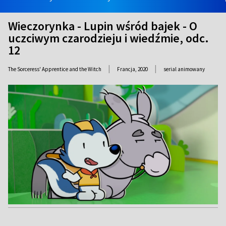
Wieczorynka - Lupin wśród bajek - O
uczciwym czarodzieju i wiedźmie, odc.
12
|
|
The Sorceress' Apprentice and the Witch
Francja,
2020
serial animowany