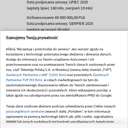
Data podpisania umowy: LIPIEC 2025
(wpłaty lipiec 160 mln, sierpień 10 mln)
Dofinansowanie 60 000 000,00 PLN
Data podpisania umowy: SIERPIEŃ 2025
(wpłata wrzesień 60 mln)
Szanujemy Twoją prywatność
Dofinansowanie 635 783 051,21 PLN
Data podpisania umowy: WRZESIEŃ 2025
Kliknij "Akceptuję i przechodzę do serwisu", aby wyrazić zgody na
(wpłata wrzesień 100 mln, październik 350
korzystanie z technologii automatycznego śledzenia i zbierania danych,
mln, listopad 265 mln)
dostęp do informacji na Twoim urządzeniu końcowym i ich
przechowywanie oraz na przetwarzanie Twoich danych osobowych przez
Dofinansowanie 48 862 000,00 PLN
nas, czyli Telewizję Polską S.A. w likwidacji (zwaną dalej również „TVP”),
Data podpisania umowy: GRUDZIEŃ 2025
Zaufanych Partnerów z IAB* (1201 firm)
oraz pozostałych
Zaufanych
(wpłata grudzień 60,548 mln)
Partnerów TVP (93 firm)
, w celach marketingowych (w tym do
zautomatyzowanego dopasowania reklam do Twoich zainteresowań i
Dofinansowanie 900 000 000,00 PLN
mierzenia ich skuteczności) i pozostałych, które wskazujemy poniżej, a
Data podpisania umowy: LUTY 2026 (wpłata
także zgody na udostępnianie przez nas identyfikatora PPID do Google.
26 lutego 80 mln, 4 marca 370 mln,
8
kwiecień 180 mln, 7 maja 180 mln, 8
Twoje dane osobowe zbierane podczas odwiedzania przez Ciebie naszych
czerwca 90 mln)
poszczególnych serwisów
zwanych dalej „Portalem”, w tym informacje
zapisywane za pomocą technologii takich jak: pliki cookie, sygnalizatory
Dofinansowanie 250 000 000,00 PLN
WWW lub innych podobnych technologii umożliwiających świadczenie
Data podpisania umowy LIPIEC 2026 (wpłata
dopasowanych i bezpiecznych usług, personalizację treści oraz reklam,