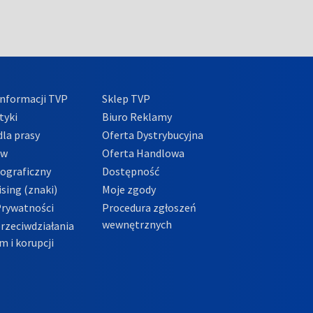
nformacji TVP
Sklep TVP
tyki
Biuro Reklamy
la prasy
Oferta Dystrybucyjna
ów
Oferta Handlowa
tograficzny
Dostępność
sing (znaki)
Moje zgody
Prywatności
Procedura zgłoszeń
wewnętrznych
przeciwdziałania
m i korupcji