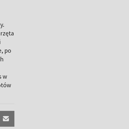
y.
erzęta
i
e, po
ch
s w
rotów