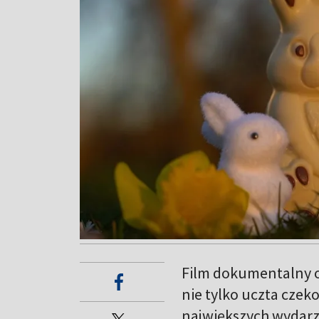
Film dokumentalny o
nie tylko uczta czek
największych wydarz