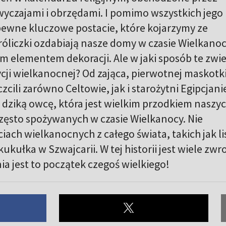
wyczajami i obrzędami. I pomimo wszystkich jego
pewne kluczowe postacie, które kojarzymy ze
króliczki ozdabiają nasze domy w czasie Wielkanoc
ym elementem dekoracji. Ale w jaki sposób te zwi
dycji wielkanocnej? Od zająca, pierwotnej maskotk
zcili zarówno Celtowie, jak i starożytni Egipcjani
dziką owcę, która jest wielkim przodkiem naszy
zęsto spożywanych w czasie Wielkanocy. Nie
iach wielkanocnych z całego świata, takich jak li
kułka w Szwajcarii. W tej historii jest wiele zw
nia jest to początek czegoś wielkiego!