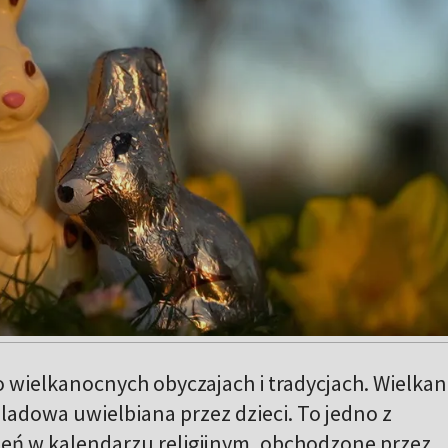
 wielkanocnych obyczajach i tradycjach. Wielkan
oladowa uwielbiana przez dzieci. To jedno z
eń w kalendarzu religijnym, obchodzone przez