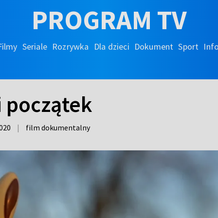
PROGRAM TV
Filmy
Seriale
Rozrywka
Dla dzieci
Dokument
Sport
Inf
i początek
020
|
film dokumentalny