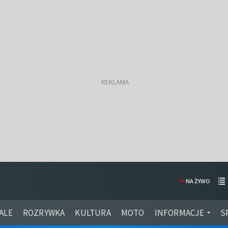
NA ŻYWO
ALE
ROZRYWKA
KULTURA
MOTO
INFORMACJE
S