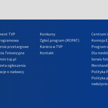
ment TVP
Konkursy
Centrum i
Programowa
Zgłoś program (ROPAT)
Komisja E
enia przetargowe
Kariera w TVP
Program d
ia Telewizyjna
Kontakt
Dla medi
min tvp.pl
Serwis fo
zeta ogłoszenia
Merchandi
acje o nadawcy
Polityka 
Polityka 
nadużycio