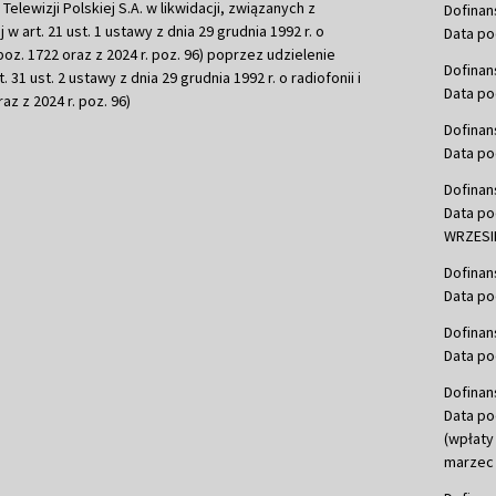
ewizji Polskiej S.A. w likwidacji, związanych z
Dofinan
j w art. 21 ust. 1 ustawy z dnia 29 grudnia 1992 r. o
Data po
r. poz. 1722 oraz z 2024 r. poz. 96) poprzez udzielenie
Dofinan
 31 ust. 2 ustawy z dnia 29 grudnia 1992 r. o radiofonii i
Data po
raz z 2024 r. poz. 96)
Dofinan
Data po
Dofinan
Data po
WRZESIE
Dofinan
Data po
Dofinan
Data po
Dofinan
Data po
(wpłaty
marzec 