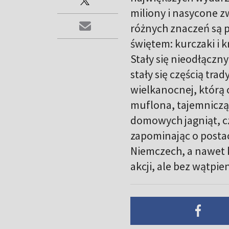
miliony i nasycone z
różnych znaczeń są 
świętem: kurczaki i 
Stały się nieodłączn
stały się częścią tra
wielkanocnej, którą c
muflona, tajemniczą 
domowych jagniąt, c
zapominając o postac
Niemczech, a nawet ku
akcji, ale bez wątpie