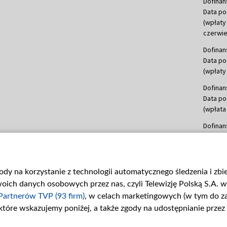
Dofinan
Data po
(wpłaty
czerwie
Dofinan
Data po
(wpłaty 
Dofinan
Data po
(wpłata
Dofinan
Data po
(wpłata
mln, lis
gody na korzystanie z technologii automatycznego śledzenia i zb
Dofinan
ch danych osobowych przez nas, czyli Telewizję Polską S.A. w 
Data po
(wpłata
Partnerów TVP (93 firm)
, w celach marketingowych (w tym do 
 które wskazujemy poniżej, a także zgody na udostępnianie przez
Dofinan
Data po