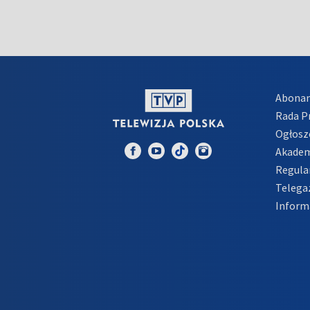
Abona
Rada 
Ogłosz
Akadem
Regula
Telega
Inform