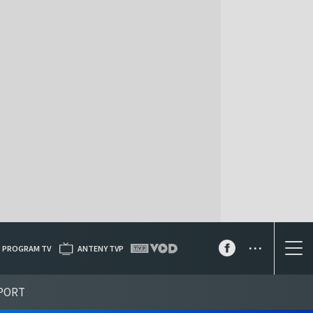
...
PROGRAM TV
ANTENY TVP
PORT