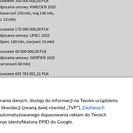
sowanie 300 000 000,00 PLN
dpisania umowy: KWIECIEŃ 2025
 kwiecień 150 mln, maj 140 mln,
c 10 mln)
sowanie 170 000 000,00 PLN
dpisania umowy: LIPIEC 2025
lipiec 160 mln, sierpień 10 mln)
sowanie 60 000 000,00 PLN
dpisania umowy: SIERPIEŃ 2025
 wrzesień 60 mln)
sowanie 635 783 051,21 PLN
dpisania umowy: WRZESIEŃ 2025
 wrzesień 100 mln, październik 350
topad 265 mln)
ierania danych, dostęp do informacji na Twoim urządzeniu
sowanie 48 862 000,00 PLN
likwidacji (zwaną dalej również „TVP”),
Zaufanych
dpisania umowy: GRUDZIEŃ 2025
 grudzień 60,548 mln)
zautomatyzowanego dopasowania reklam do Twoich
 nas identyfikatora PPID do Google.
sowanie 900 000 000,00 PLN
dpisania umowy: LUTY 2026 (wpłata