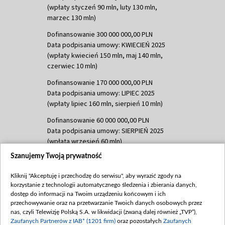
(wpłaty styczeń 90 mln, luty 130 mln,
marzec 130 mln)
Dofinansowanie 300 000 000,00 PLN
Data podpisania umowy: KWIECIEŃ 2025
(wpłaty kwiecień 150 mln, maj 140 mln,
czerwiec 10 mln)
Dofinansowanie 170 000 000,00 PLN
Data podpisania umowy: LIPIEC 2025
(wpłaty lipiec 160 mln, sierpień 10 mln)
Dofinansowanie 60 000 000,00 PLN
Data podpisania umowy: SIERPIEŃ 2025
(wpłata wrzesień 60 mln)
Szanujemy Twoją prywatność
Dofinansowanie 635 783 051,21 PLN
Data podpisania umowy: WRZESIEŃ 2025
Kliknij "Akceptuję i przechodzę do serwisu", aby wyrazić zgody na
(wpłata wrzesień 100 mln, październik 350
korzystanie z technologii automatycznego śledzenia i zbierania danych,
mln, listopad 265 mln)
dostęp do informacji na Twoim urządzeniu końcowym i ich
przechowywanie oraz na przetwarzanie Twoich danych osobowych przez
Dofinansowanie 48 862 000,00 PLN
nas, czyli Telewizję Polską S.A. w likwidacji (zwaną dalej również „TVP”),
Data podpisania umowy: GRUDZIEŃ 2025
Zaufanych Partnerów z IAB* (1201 firm)
oraz pozostałych
Zaufanych