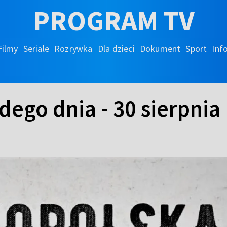
PROGRAM TV
Filmy
Seriale
Rozrywka
Dla dzieci
Dokument
Sport
Inf
dego dnia - 30 sierpnia