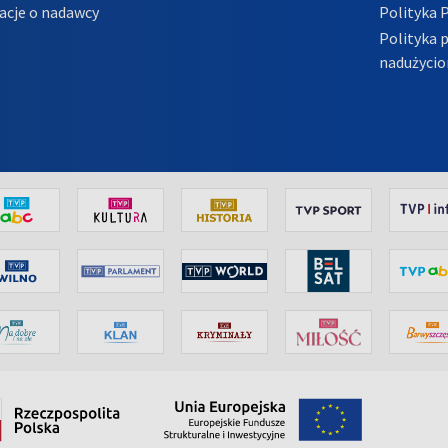
acje o nadawcy
Polityka 
Polityka 
nadużycio