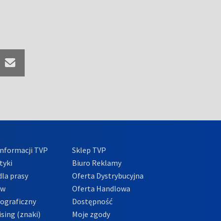
nformacji TVP
Sklep TVP
tyki
Biuro Reklamy
la prasy
Oferta Dystrybucyjna
ów
Oferta Handlowa
tograficzny
Dostępność
sing (znaki)
Moje zgody