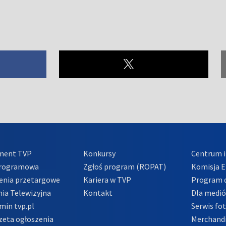
ment TVP
Konkursy
Centrum i
Programowa
Zgłoś program (ROPAT)
Komisja E
enia przetargowe
Kariera w TVP
Program d
ia Telewizyjna
Kontakt
Dla medi
min tvp.pl
Serwis fo
zeta ogłoszenia
Merchandi