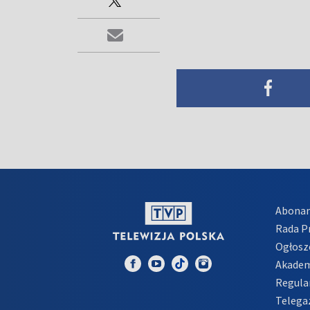
Abona
Rada 
Ogłosz
Akadem
Regula
Telega