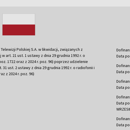
ewizji Polskiej S.A. w likwidacji, związanych z
Dofinan
j w art. 21 ust. 1 ustawy z dnia 29 grudnia 1992 r. o
Data po
r. poz. 1722 oraz z 2024 r. poz. 96) poprzez udzielenie
Dofinan
 31 ust. 2 ustawy z dnia 29 grudnia 1992 r. o radiofonii i
Data po
raz z 2024 r. poz. 96)
Dofinan
Data po
Dofinan
Data po
WRZESIE
Dofinan
Data po