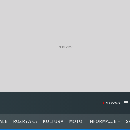
NA ŻYWO
ALE
ROZRYWKA
KULTURA
MOTO
INFORMACJE
S