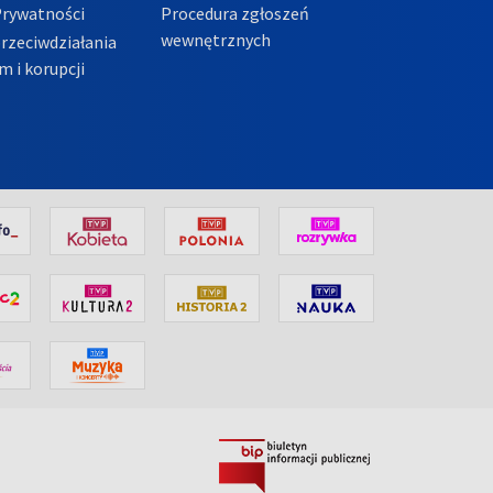
Prywatności
Procedura zgłoszeń
wewnętrznych
przeciwdziałania
m i korupcji