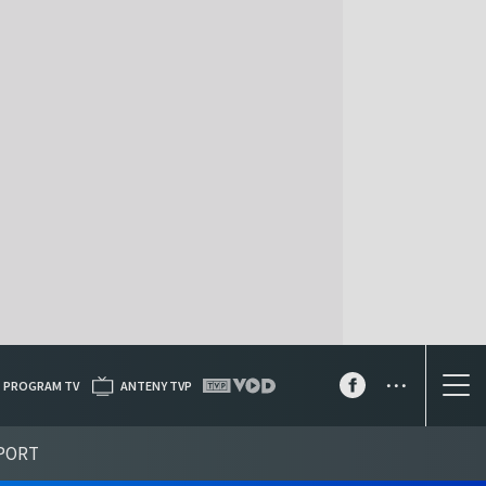
...
PROGRAM TV
ANTENY TVP
PORT