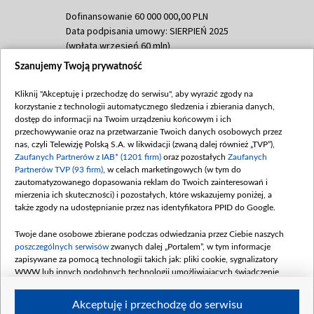
Dofinansowanie 60 000 000,00 PLN
Data podpisania umowy: SIERPIEŃ 2025
(wpłata wrzesień 60 mln)
Szanujemy Twoją prywatność
Dofinansowanie 635 783 051,21 PLN
Data podpisania umowy: WRZESIEŃ 2025
Kliknij "Akceptuję i przechodzę do serwisu", aby wyrazić zgody na
(wpłata wrzesień 100 mln, październik 350
korzystanie z technologii automatycznego śledzenia i zbierania danych,
mln, listopad 265 mln)
dostęp do informacji na Twoim urządzeniu końcowym i ich
przechowywanie oraz na przetwarzanie Twoich danych osobowych przez
Dofinansowanie 48 862 000,00 PLN
nas, czyli Telewizję Polską S.A. w likwidacji (zwaną dalej również „TVP”),
Data podpisania umowy: GRUDZIEŃ 2025
Zaufanych Partnerów z IAB* (1201 firm)
oraz pozostałych
Zaufanych
(wpłata grudzień 60,548 mln)
Partnerów TVP (93 firm)
, w celach marketingowych (w tym do
zautomatyzowanego dopasowania reklam do Twoich zainteresowań i
Dofinansowanie 900 000 000,00 PLN
mierzenia ich skuteczności) i pozostałych, które wskazujemy poniżej, a
Data podpisania umowy: LUTY 2026 (wpłata
także zgody na udostępnianie przez nas identyfikatora PPID do Google.
26 lutego 80 mln, 4 marca 370 mln,
8
kwiecień 180 mln, 7 maja 180 mln, 8
Twoje dane osobowe zbierane podczas odwiedzania przez Ciebie naszych
czerwca 90 mln)
poszczególnych serwisów
zwanych dalej „Portalem”, w tym informacje
zapisywane za pomocą technologii takich jak: pliki cookie, sygnalizatory
Dofinansowanie 250 000 000,00 PLN
WWW lub innych podobnych technologii umożliwiających świadczenie
Data podpisania umowy LIPIEC 2026 (wpłata
dopasowanych i bezpiecznych usług, personalizację treści oraz reklam,
udostępnianie funkcji mediów społecznościowych oraz analizowanie ruchu
4 sierpnia 250 mln
Akceptuję i przechodzę do serwisu
w Internecie.