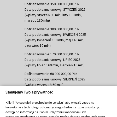
Dofinansowanie 350 000 000,00 PLN
Data podpisania umowy: STYCZEŃ 2025
(wpłaty styczeń 90 mln, luty 130 mln,
marzec 130 mln)
Dofinansowanie 300 000 000,00 PLN
Data podpisania umowy: KWIECIEŃ 2025
(wpłaty kwiecień 150 mln, maj 140 mln,
czerwiec 10 mln)
Dofinansowanie 170 000 000,00 PLN
Data podpisania umowy: LIPIEC 2025
(wpłaty lipiec 160 mln, sierpień 10 mln)
Dofinansowanie 60 000 000,00 PLN
Data podpisania umowy: SIERPIEŃ 2025
(wpłata wrzesień 60 mln)
Szanujemy Twoją prywatność
Dofinansowanie 635 783 051,21 PLN
Data podpisania umowy: WRZESIEŃ 2025
Kliknij "Akceptuję i przechodzę do serwisu", aby wyrazić zgody na
(wpłata wrzesień 100 mln, październik 350
korzystanie z technologii automatycznego śledzenia i zbierania danych,
mln, listopad 265 mln)
dostęp do informacji na Twoim urządzeniu końcowym i ich
przechowywanie oraz na przetwarzanie Twoich danych osobowych przez