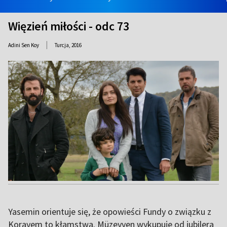
Więzień miłości - odc 73
|
Adini Sen Koy
Turcja,
2016
Yasemin orientuje się, że opowieści Fundy o związku z
Korayem to kłamstwa. Müzeyyen wykupuje od jubilera