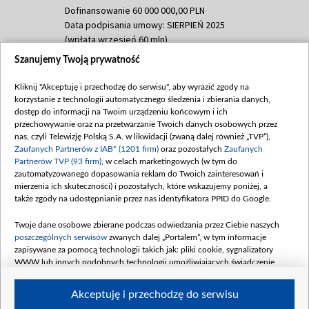
Dofinansowanie 60 000 000,00 PLN
Data podpisania umowy: SIERPIEŃ 2025
(wpłata wrzesień 60 mln)
Szanujemy Twoją prywatność
Dofinansowanie 635 783 051,21 PLN
Data podpisania umowy: WRZESIEŃ 2025
Kliknij "Akceptuję i przechodzę do serwisu", aby wyrazić zgody na
(wpłata wrzesień 100 mln, październik 350
korzystanie z technologii automatycznego śledzenia i zbierania danych,
mln, listopad 265 mln)
dostęp do informacji na Twoim urządzeniu końcowym i ich
przechowywanie oraz na przetwarzanie Twoich danych osobowych przez
Dofinansowanie 48 862 000,00 PLN
nas, czyli Telewizję Polską S.A. w likwidacji (zwaną dalej również „TVP”),
Data podpisania umowy: GRUDZIEŃ 2025
Zaufanych Partnerów z IAB* (1201 firm)
oraz pozostałych
Zaufanych
(wpłata grudzień 60,548 mln)
Partnerów TVP (93 firm)
, w celach marketingowych (w tym do
zautomatyzowanego dopasowania reklam do Twoich zainteresowań i
Dofinansowanie 900 000 000,00 PLN
mierzenia ich skuteczności) i pozostałych, które wskazujemy poniżej, a
Data podpisania umowy: LUTY 2026 (wpłata
także zgody na udostępnianie przez nas identyfikatora PPID do Google.
26 lutego 80 mln, 4 marca 370 mln,
8
kwiecień 180 mln, 7 maja 180 mln, 8
Twoje dane osobowe zbierane podczas odwiedzania przez Ciebie naszych
czerwca 90 mln)
poszczególnych serwisów
zwanych dalej „Portalem”, w tym informacje
zapisywane za pomocą technologii takich jak: pliki cookie, sygnalizatory
Dofinansowanie 250 000 000,00 PLN
WWW lub innych podobnych technologii umożliwiających świadczenie
Data podpisania umowy LIPIEC 2026 (wpłata
dopasowanych i bezpiecznych usług, personalizację treści oraz reklam,
udostępnianie funkcji mediów społecznościowych oraz analizowanie ruchu
4 sierpnia 250 mln
Akceptuję i przechodzę do serwisu
w Internecie.