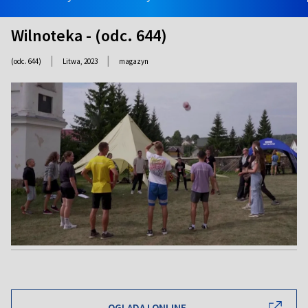
Wilnoteka - (odc. 644)
|
|
(odc. 644)
Litwa,
2023
magazyn
OGLĄDAJ ONLINE