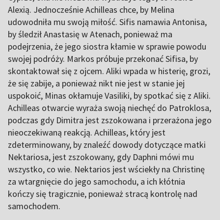
Alexią. Jednocześnie Achilleas chce, by Melina
udowodniła mu swoją miłość. Sifis namawia Antonisa,
by śledził Anastasię w Atenach, ponieważ ma
podejrzenia, że jego siostra kłamie w sprawie powodu
swojej podróży. Markos próbuje przekonać Sifisa, by
skontaktował się z ojcem. Aliki wpada w histerię, grozi,
że się zabije, a ponieważ nikt nie jest w stanie jej
uspokoić, Minas okłamuje Vasiliki, by spotkać się z Aliki.
Achilleas otwarcie wyraża swoją niechęć do Patroklosa,
podczas gdy Dimitra jest zszokowana i przerażona jego
nieoczekiwaną reakcją. Achilleas, który jest
zdeterminowany, by znaleźć dowody dotyczące matki
Nektariosa, jest zszokowany, gdy Daphni mówi mu
wszystko, co wie. Nektarios jest wściekły na Christinę
za wtargnięcie do jego samochodu, a ich kłótnia
kończy się tragicznie, ponieważ stracą kontrolę nad
samochodem.