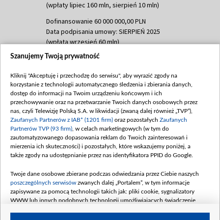
(wpłaty lipiec 160 mln, sierpień 10 mln)
Dofinansowanie 60 000 000,00 PLN
Data podpisania umowy: SIERPIEŃ 2025
(wpłata wrzesień 60 mln)
Szanujemy Twoją prywatność
Dofinansowanie 635 783 051,21 PLN
Data podpisania umowy: WRZESIEŃ 2025
Kliknij "Akceptuję i przechodzę do serwisu", aby wyrazić zgody na
(wpłata wrzesień 100 mln, październik 350
korzystanie z technologii automatycznego śledzenia i zbierania danych,
mln, listopad 265 mln)
dostęp do informacji na Twoim urządzeniu końcowym i ich
przechowywanie oraz na przetwarzanie Twoich danych osobowych przez
Dofinansowanie 48 862 000,00 PLN
nas, czyli Telewizję Polską S.A. w likwidacji (zwaną dalej również „TVP”),
Data podpisania umowy: GRUDZIEŃ 2025
Zaufanych Partnerów z IAB* (1201 firm)
oraz pozostałych
Zaufanych
(wpłata grudzień 60,548 mln)
Partnerów TVP (93 firm)
, w celach marketingowych (w tym do
zautomatyzowanego dopasowania reklam do Twoich zainteresowań i
Dofinansowanie 900 000 000,00 PLN
mierzenia ich skuteczności) i pozostałych, które wskazujemy poniżej, a
Data podpisania umowy: LUTY 2026 (wpłata
także zgody na udostępnianie przez nas identyfikatora PPID do Google.
26 lutego 80 mln, 4 marca 370 mln,
8
kwiecień 180 mln, 7 maja 180 mln, 8
Twoje dane osobowe zbierane podczas odwiedzania przez Ciebie naszych
czerwca 90 mln)
poszczególnych serwisów
zwanych dalej „Portalem”, w tym informacje
zapisywane za pomocą technologii takich jak: pliki cookie, sygnalizatory
Dofinansowanie 250 000 000,00 PLN
WWW lub innych podobnych technologii umożliwiających świadczenie
Data podpisania umowy LIPIEC 2026 (wpłata
dopasowanych i bezpiecznych usług, personalizację treści oraz reklam,
udostępnianie funkcji mediów społecznościowych oraz analizowanie ruchu
4 sierpnia 250 mln