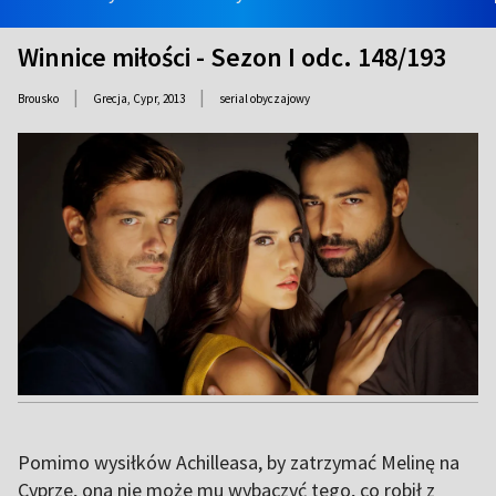
Winnice miłości - Sezon I odc. 148/193
|
|
Brousko
Grecja, Cypr,
2013
serial obyczajowy
Pomimo wysiłków Achilleasa, by zatrzymać Melinę na
Cyprze, ona nie może mu wybaczyć tego, co robił z