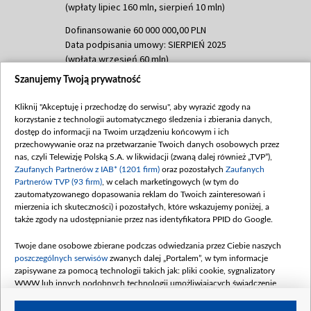
(wpłaty lipiec 160 mln, sierpień 10 mln)
Dofinansowanie 60 000 000,00 PLN
Data podpisania umowy: SIERPIEŃ 2025
(wpłata wrzesień 60 mln)
Szanujemy Twoją prywatność
Dofinansowanie 635 783 051,21 PLN
Data podpisania umowy: WRZESIEŃ 2025
Kliknij "Akceptuję i przechodzę do serwisu", aby wyrazić zgody na
(wpłata wrzesień 100 mln, październik 350
korzystanie z technologii automatycznego śledzenia i zbierania danych,
mln, listopad 265 mln)
dostęp do informacji na Twoim urządzeniu końcowym i ich
przechowywanie oraz na przetwarzanie Twoich danych osobowych przez
Dofinansowanie 48 862 000,00 PLN
nas, czyli Telewizję Polską S.A. w likwidacji (zwaną dalej również „TVP”),
Data podpisania umowy: GRUDZIEŃ 2025
Zaufanych Partnerów z IAB* (1201 firm)
oraz pozostałych
Zaufanych
(wpłata grudzień 60,548 mln)
Partnerów TVP (93 firm)
, w celach marketingowych (w tym do
zautomatyzowanego dopasowania reklam do Twoich zainteresowań i
Dofinansowanie 900 000 000,00 PLN
mierzenia ich skuteczności) i pozostałych, które wskazujemy poniżej, a
Data podpisania umowy: LUTY 2026 (wpłata
także zgody na udostępnianie przez nas identyfikatora PPID do Google.
26 lutego 80 mln, 4 marca 370 mln,
8
kwiecień 180 mln, 7 maja 180 mln, 8
Twoje dane osobowe zbierane podczas odwiedzania przez Ciebie naszych
czerwca 90 mln)
poszczególnych serwisów
zwanych dalej „Portalem”, w tym informacje
zapisywane za pomocą technologii takich jak: pliki cookie, sygnalizatory
Dofinansowanie 250 000 000,00 PLN
WWW lub innych podobnych technologii umożliwiających świadczenie
Data podpisania umowy LIPIEC 2026 (wpłata
dopasowanych i bezpiecznych usług, personalizację treści oraz reklam,
udostępnianie funkcji mediów społecznościowych oraz analizowanie ruchu
4 sierpnia 250 mln