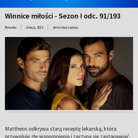
Winnice miłości - Sezon I odc. 91/193
|
|
Brousko
Grecja,
2013
serial obyczajowy
Mattheos odkrywa starą receptę lekarską, która
przywołuje złe wspomnienia i zaczyna się zastanawiać,