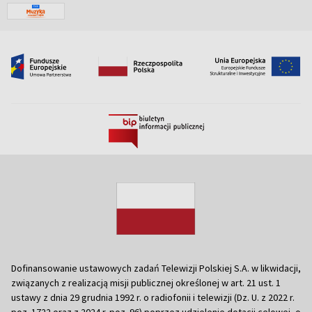
Dofinansowanie ustawowych zadań Telewizji Polskiej S.A. w likwidacji,
związanych z realizacją misji publicznej określonej w art. 21 ust. 1
ustawy z dnia 29 grudnia 1992 r. o radiofonii i telewizji (Dz. U. z 2022 r.
poz. 1722 oraz z 2024 r. poz. 96) poprzez udzielenie dotacji celowej, o