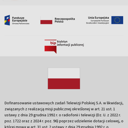
Dofinansowanie ustawowych zadań Telewizji Polskiej S.A. w likwidacji,
związanych z realizacją misji publicznej określonej w art. 21 ust. 1
ustawy z dnia 29 grudnia 1992 r. o radiofonii i telewizji (Dz. U. z 2022 r.
poz. 1722 oraz z 2024 r. poz. 96) poprzez udzielenie dotacji celowej, o
której mowa w art. 31 ust. 2 ustawy z dnia 29 grudnia 1992 r. o