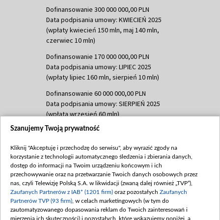
Dofinansowanie 300 000 000,00 PLN
Data podpisania umowy: KWIECIEŃ 2025
(wpłaty kwiecień 150 mln, maj 140 mln,
czerwiec 10 mln)
Dofinansowanie 170 000 000,00 PLN
Data podpisania umowy: LIPIEC 2025
(wpłaty lipiec 160 mln, sierpień 10 mln)
Dofinansowanie 60 000 000,00 PLN
Data podpisania umowy: SIERPIEŃ 2025
(wpłata wrzesień 60 mln)
Szanujemy Twoją prywatność
Dofinansowanie 635 783 051,21 PLN
Data podpisania umowy: WRZESIEŃ 2025
Kliknij "Akceptuję i przechodzę do serwisu", aby wyrazić zgody na
(wpłata wrzesień 100 mln, październik 350
korzystanie z technologii automatycznego śledzenia i zbierania danych,
mln, listopad 265 mln)
dostęp do informacji na Twoim urządzeniu końcowym i ich
przechowywanie oraz na przetwarzanie Twoich danych osobowych przez
Dofinansowanie 48 862 000,00 PLN
nas, czyli Telewizję Polską S.A. w likwidacji (zwaną dalej również „TVP”),
Data podpisania umowy: GRUDZIEŃ 2025
Zaufanych Partnerów z IAB* (1201 firm)
oraz pozostałych
Zaufanych
(wpłata grudzień 60,548 mln)
Partnerów TVP (93 firm)
, w celach marketingowych (w tym do
zautomatyzowanego dopasowania reklam do Twoich zainteresowań i
Dofinansowanie 900 000 000,00 PLN
mierzenia ich skuteczności) i pozostałych, które wskazujemy poniżej, a