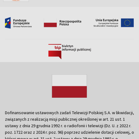
Dofinansowanie ustawowych zadań Telewizji Polskiej S.A. w likwidacji,
związanych z realizacją misji publicznej określonej w art. 21 ust. 1
ustawy z dnia 29 grudnia 1992 r. o radiofonii i telewizji (Dz. U. z 2022 r.
poz. 1722 oraz z 2024 r. poz. 96) poprzez udzielenie dotacji celowej, o
której mowa w art. 31 ust. 2 ustawy z dnia 29 grudnia 1992 r. o