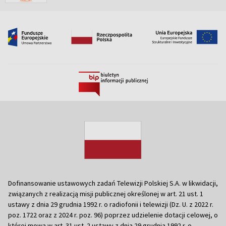
Dofinansowanie ustawowych zadań Telewizji Polskiej S.A. w likwidacji,
związanych z realizacją misji publicznej określonej w art. 21 ust. 1
ustawy z dnia 29 grudnia 1992 r. o radiofonii i telewizji (Dz. U. z 2022 r.
poz. 1722 oraz z 2024 r. poz. 96) poprzez udzielenie dotacji celowej, o
której mowa w art. 31 ust. 2 ustawy z dnia 29 grudnia 1992 r. o