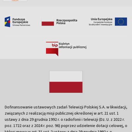
Dofinansowanie ustawowych zadań Telewizji Polskiej S.A. w likwidacji,
związanych z realizacją misji publicznej określonej w art. 21 ust. 1
ustawy z dnia 29 grudnia 1992 r. o radiofonii i telewizji (Dz. U. z 2022 r.
poz. 1722 oraz z 2024 r. poz. 96) poprzez udzielenie dotacji celowej, o
której mowa w art. 31 ust. 2 ustawy z dnia 29 grudnia 1992 r. o