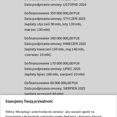
Data podpisania umowy: LISTOPAD 2024
Dofinansowanie 350 000 000,00 PLN
Data podpisania umowy: STYCZEŃ 2025
(wpłaty styczeń 90 mln, luty 130 mln,
marzec 130 mln)
Dofinansowanie 300 000 000,00 PLN
Data podpisania umowy: KWIECIEŃ 2025
(wpłaty kwiecień 150 mln, maj 140 mln,
czerwiec 10 mln)
Dofinansowanie 170 000 000,00 PLN
Data podpisania umowy: LIPIEC 2025
(wpłaty lipiec 160 mln, sierpień 10 mln)
Dofinansowanie 60 000 000,00 PLN
Data podpisania umowy: SIERPIEŃ 2025
(wpłata wrzesień 60 mln)
Szanujemy Twoją prywatność
Dofinansowanie 635 783 051,21 PLN
Data podpisania umowy: WRZESIEŃ 2025
Kliknij "Akceptuję i przechodzę do serwisu", aby wyrazić zgody na
(wpłata wrzesień 100 mln, październik 350
korzystanie z technologii automatycznego śledzenia i zbierania danych,