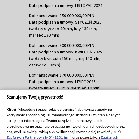
Data podpisania umowy: LISTOPAD 2024
Dofinansowanie 350 000 000,00 PLN
Data podpisania umowy: STYCZEŃ 2025
(wpłaty styczeń 90 mln, luty 130 mln,
marzec 130 mln)
Dofinansowanie 300 000 000,00 PLN
Data podpisania umowy: KWIECIEŃ 2025
(wpłaty kwiecień 150 mln, maj 140 mln,
czerwiec 10 mln)
Dofinansowanie 170 000 000,00 PLN
Data podpisania umowy: LIPIEC 2025
(wpłaty lipiec 160 mln, sierpień 10 mln)
Szanujemy Twoją prywatność
Dofinansowanie 60 000 000,00 PLN
Data podpisania umowy: SIERPIEŃ 2025
Kliknij "Akceptuję i przechodzę do serwisu", aby wyrazić zgody na
(wpłata wrzesień 60 mln)
korzystanie z technologii automatycznego śledzenia i zbierania danych,
Dofinansowanie 635 783 051,21 PLN
dostęp do informacji na Twoim urządzeniu końcowym i ich
przechowywanie oraz na przetwarzanie Twoich danych osobowych przez
Data podpisania umowy: WRZESIEŃ 2025
nas, czyli Telewizję Polską S.A. w likwidacji (zwaną dalej również „TVP”),
(wpłata wrzesień 100 mln, październik 350
Zaufanych Partnerów z IAB* (1201 firm)
oraz pozostałych
Zaufanych