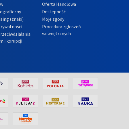
ów
Oferta Handlowa
tograficzny
Dostępność
sing (znaki)
Moje zgody
Prywatności
Procedura zgłoszeń
wewnętrznych
przeciwdziałania
m i korupcji