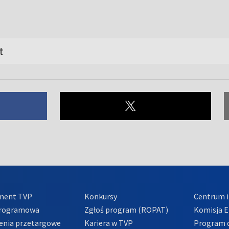
t
ment TVP
Konkursy
Centrum i
Programowa
Zgłoś program (ROPAT)
Komisja E
enia przetargowe
Kariera w TVP
Program d