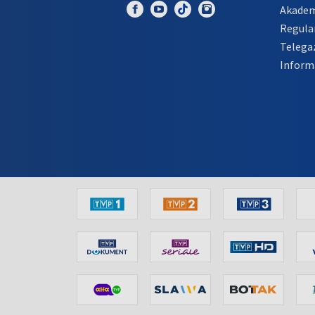
Akadem
Regula
Telega
Inform