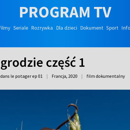
PROGRAM TV
Filmy
Seriale
Rozrywka
Dla dzieci
Dokument
Sport
Inf
grodzie część 1
 dans le potager ep 01
|
Francja,
2020
|
film dokumentalny