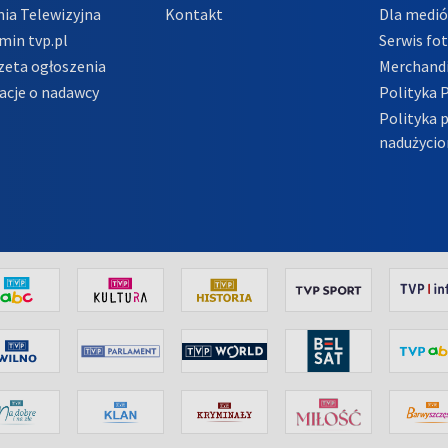
ia Telewizyjna
Kontakt
Dla medi
min tvp.pl
Serwis fo
zeta ogłoszenia
Merchandi
acje o nadawcy
Polityka 
Polityka 
nadużycio