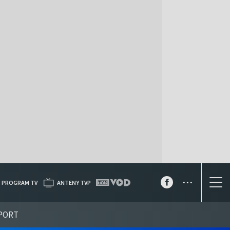
...
PROGRAM TV
ANTENY TVP
PORT