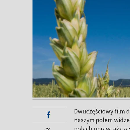
Dwuczęściowy film do
naszym polem widzeni
polach upraw, aż cza