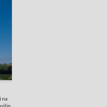
i na
oślin