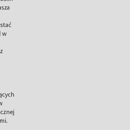
asza
ystać
d w
 z
jących
w
icznej
mi.