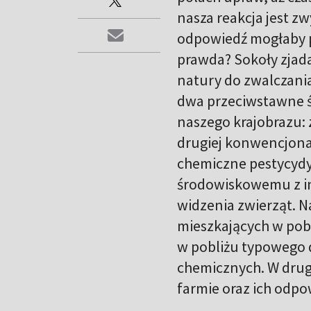
nasza reakcja jest zw
odpowiedź mogłaby p
prawda? Sokoły zjad
natury do zwalczani
dwa przeciwstawne ś
naszego krajobrazu: 
drugiej konwencjona
chemiczne pestycydy.
środowiskowemu z i
widzenia zwierząt. N
mieszkających w pob
w pobliżu typowego 
chemicznych. W drug
farmie oraz ich odp