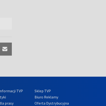
nformacji TVP
Sklep TVP
tyki
Biuro Reklamy
la prasy
Oferta Dystrybucyjna