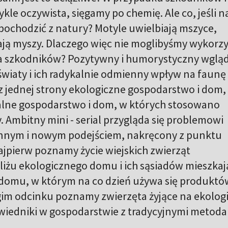
ykle oczywista, sięgamy po chemię. Ale co, jeśli n
ochodzić z natury? Motyle uwielbiają mszyce,
ają myszy. Dlaczego więc nie moglibyśmy wykorz
a szkodników? Pozytywny i humorystyczny wglą
wiaty i ich radykalnie odmienny wpływ na faunę
z jednej strony ekologiczne gospodarstwo i dom,
lne gospodarstwo i dom, w których stosowano
 Ambitny mini - serial przygląda się problemowi
nnym i nowym podejściem, nakręcony z punktu
ajpierw poznamy życie wiejskich zwierząt
liżu ekologicznego domu i ich sąsiadów mieszka
domu, w którym na co dzień używa się produktó
im odcinku poznamy zwierzęta żyjące na ekolog
owiedniki w gospodarstwie z tradycyjnymi metoda