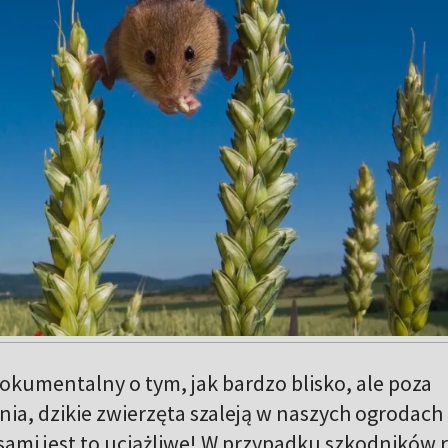
kumentalny o tym, jak bardzo blisko, ale poza
a, dzikie zwierzęta szaleją w naszych ogrodach 
sami jest to uciążliwe! W przypadku szkodników r