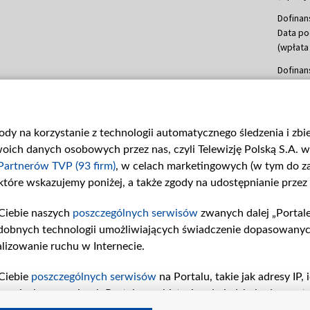
Dofinan
Data po
(wpłata
Dofinan
Data po
(wpłata
mln, lis
gody na korzystanie z technologii automatycznego śledzenia i zb
Dofinan
ch danych osobowych przez nas, czyli Telewizję Polską S.A. w 
Data po
(wpłata
Partnerów TVP (93 firm)
, w celach marketingowych (w tym do 
 które wskazujemy poniżej, a także zgody na udostępnianie przez
Dofinan
Data po
Ciebie naszych
poszczególnych serwisów
zwanych dalej „Portal
26 lute
dobnych technologii umożliwiających świadczenie dopasowanych i
kwiecie
czerwca
lizowanie ruchu w Internecie.
Dofinan
Ciebie
poszczególnych serwisów
na Portalu, takie jak adresy IP
Data po
iwaniach w serwisach Portalu czy historia odwiedzin będą prze
4 sierpn