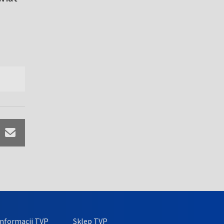
nformacji TVP
Sklep TVP