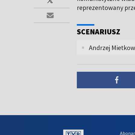
reprezentowany prze
SCENARIUSZ
Andrzej Mietkows
Abona