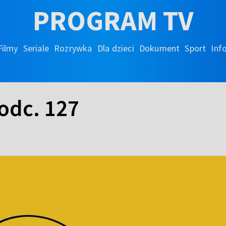
PROGRAM TV
Filmy
Seriale
Rozrywka
Dla dzieci
Dokument
Sport
Inf
odc. 127