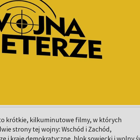
to krótkie, kilkuminutowe filmy, w których
ie strony tej wojny: Wschód i Zachód,
 i kraje demokratyczne, blok sowiecki i wolny ś