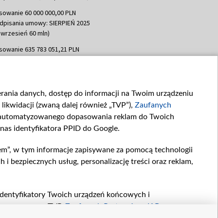
sowanie 60 000 000,00 PLN
dpisania umowy: SIERPIEŃ 2025
 wrzesień 60 mln)
sowanie 635 783 051,21 PLN
dpisania umowy: WRZESIEŃ 2025
 wrzesień 100 mln, październik 350
topad 265 mln)
ierania danych, dostęp do informacji na Twoim urządzeniu
sowanie 48 862 000,00 PLN
likwidacji (zwaną dalej również „TVP”),
Zaufanych
dpisania umowy: GRUDZIEŃ 2025
 grudzień 60,548 mln)
zautomatyzowanego dopasowania reklam do Twoich
 nas identyfikatora PPID do Google.
sowanie 900 000 000,00 PLN
dpisania umowy: LUTY 2026 (wpłata
em”, w tym informacje zapisywane za pomocą technologii
go 80 mln, 4 marca 370 mln,
8
 bezpiecznych usług, personalizację treści oraz reklam,
ń 180 mln, 7 maja 180 mln, 8
 90 mln)
sowanie 250 000 000,00 PLN
, identyfikatory Twoich urządzeń końcowych i
dpisania umowy LIPIEC 2026 (wpłata
twarzane przez TVP,
Zaufanych Partnerów z IAB
oraz
ia 250 mln