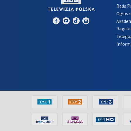
Rada 
Ogłosz
Akadem
Regula
Telega
Inform