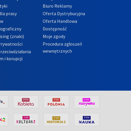
tyki
Biuro Reklamy
la prasy
Oferta Dystrybucyjna
ów
Oferta Handlowa
tograficzny
Dostępność
sing (znaki)
Moje zgody
Prywatności
Procedura zgłoszeń
wewnętrznych
przeciwdziałania
m i korupcji