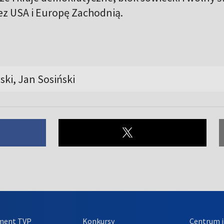
z USA i Europę Zachodnią.
ki, Jan Sosiński
ment TVP
Konkursy
Centrum i