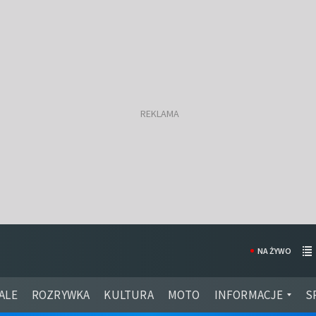
NA ŻYWO
ALE
ROZRYWKA
KULTURA
MOTO
INFORMACJE
S