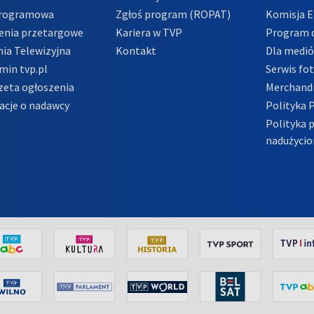
Programowa
Zgłoś program (ROPAT)
Komisja E
enia przetargowe
Kariera w TVP
Program d
ia Telewizyjna
Kontakt
Dla medi
min tvp.pl
Serwis fo
zeta ogłoszenia
Merchandi
acje o nadawcy
Polityka 
Polityka 
nadużycio