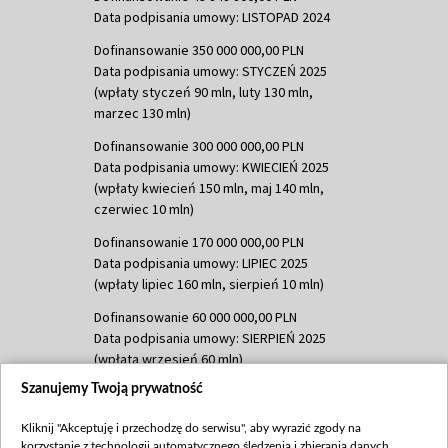
Data podpisania umowy: LISTOPAD 2024
Dofinansowanie 350 000 000,00 PLN
Data podpisania umowy: STYCZEŃ 2025
(wpłaty styczeń 90 mln, luty 130 mln,
marzec 130 mln)
Dofinansowanie 300 000 000,00 PLN
Data podpisania umowy: KWIECIEŃ 2025
(wpłaty kwiecień 150 mln, maj 140 mln,
czerwiec 10 mln)
Dofinansowanie 170 000 000,00 PLN
Data podpisania umowy: LIPIEC 2025
(wpłaty lipiec 160 mln, sierpień 10 mln)
Dofinansowanie 60 000 000,00 PLN
Data podpisania umowy: SIERPIEŃ 2025
(wpłata wrzesień 60 mln)
Szanujemy Twoją prywatność
Dofinansowanie 635 783 051,21 PLN
Data podpisania umowy: WRZESIEŃ 2025
Kliknij "Akceptuję i przechodzę do serwisu", aby wyrazić zgody na
(wpłata wrzesień 100 mln, październik 350
korzystanie z technologii automatycznego śledzenia i zbierania danych,