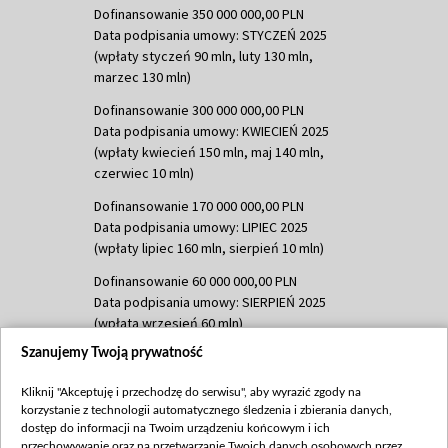
Dofinansowanie 350 000 000,00 PLN
Data podpisania umowy: STYCZEŃ 2025
(wpłaty styczeń 90 mln, luty 130 mln,
marzec 130 mln)
Dofinansowanie 300 000 000,00 PLN
Data podpisania umowy: KWIECIEŃ 2025
(wpłaty kwiecień 150 mln, maj 140 mln,
czerwiec 10 mln)
Dofinansowanie 170 000 000,00 PLN
Data podpisania umowy: LIPIEC 2025
(wpłaty lipiec 160 mln, sierpień 10 mln)
Dofinansowanie 60 000 000,00 PLN
Data podpisania umowy: SIERPIEŃ 2025
(wpłata wrzesień 60 mln)
Szanujemy Twoją prywatność
Dofinansowanie 635 783 051,21 PLN
Data podpisania umowy: WRZESIEŃ 2025
Kliknij "Akceptuję i przechodzę do serwisu", aby wyrazić zgody na
(wpłata wrzesień 100 mln, październik 350
korzystanie z technologii automatycznego śledzenia i zbierania danych,
mln, listopad 265 mln)
dostęp do informacji na Twoim urządzeniu końcowym i ich
przechowywanie oraz na przetwarzanie Twoich danych osobowych przez