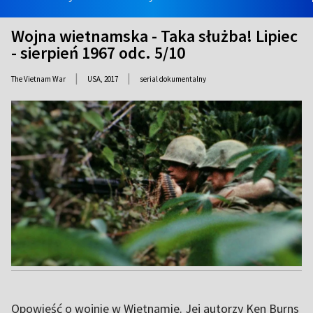
Wojna wietnamska - Taka służba! Lipiec
- sierpień 1967 odc. 5/10
|
|
The Vietnam War
USA,
2017
serial dokumentalny
Opowieść o wojnie w Wietnamie. Jej autorzy Ken Burns