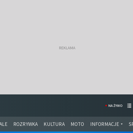
NA ŻYWO
ALE
ROZRYWKA
KULTURA
MOTO
INFORMACJE
S