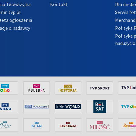
ia Telewizyjna
Kontakt
Dla medi
min tvp.pl
Serwis fo
zeta ogłoszenia
Merchandi
acje o nadawcy
Polityka 
Polityka 
nadużycio