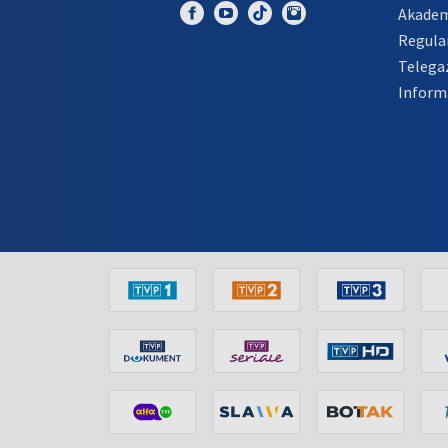
Akadem
Regula
Telega
Inform