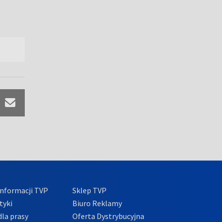
nformacji TVP
Sklep TVP
tyki
Biuro Reklamy
la prasy
Oferta Dystrybucyjna