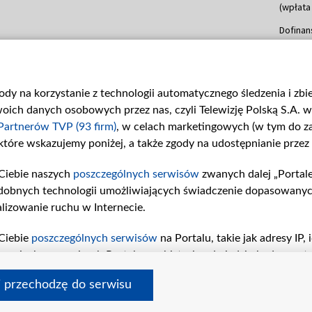
(wpłata
Dofinan
Data po
(wpłata
mln, lis
gody na korzystanie z technologii automatycznego śledzenia i zb
Dofinan
ch danych osobowych przez nas, czyli Telewizję Polską S.A. w 
Data po
(wpłata
Partnerów TVP (93 firm)
, w celach marketingowych (w tym do 
 które wskazujemy poniżej, a także zgody na udostępnianie przez
Dofinan
Data po
Ciebie naszych
poszczególnych serwisów
zwanych dalej „Portal
26 lute
dobnych technologii umożliwiających świadczenie dopasowanych i
kwiecie
czerwca
lizowanie ruchu w Internecie.
Dofinan
Ciebie
poszczególnych serwisów
na Portalu, takie jak adresy IP
Data po
iwaniach w serwisach Portalu czy historia odwiedzin będą prze
4 sierpn
tępujących celów i funkcji: przechowywania informacji na urząd
i przechodzę do serwisu
sonalizowanych reklam, tworzenia profilu spersonalizowanych t
a badań rynkowych w celu generowania opinii odbiorców, oprac
© 2026 Telewizja Polska S. A. w likwidacji