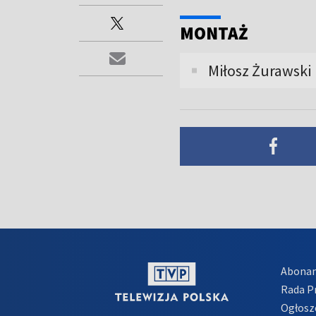
MONTAŻ
Miłosz Żurawski
Abona
Rada 
Ogłosz