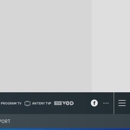
...
PROGRAM TV
ANTENY TVP
PORT