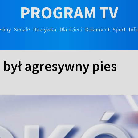
PROGRAM TV
Filmy
Seriale
Rozrywka
Dla dzieci
Dokument
Sport
Inf
o był agresywny pies