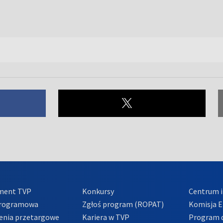
ment TVP
Konkursy
Centrum i
Programowa
Zgłoś program (ROPAT)
Komisja E
enia przetargowe
Kariera w TVP
Program d