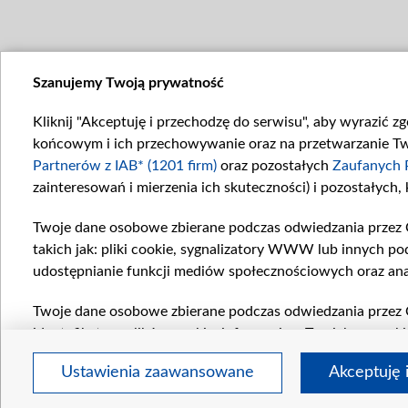
Szanujemy Twoją prywatność
Kliknij "Akceptuję i przechodzę do serwisu", aby wyrazić z
końcowym i ich przechowywanie oraz na przetwarzanie Twoi
Partnerów z IAB* (1201 firm)
oraz pozostałych
Zaufanych 
zainteresowań i mierzenia ich skuteczności) i pozostałych,
Twoje dane osobowe zbierane podczas odwiedzania przez 
takich jak: pliki cookie, sygnalizatory WWW lub innych po
udostępnianie funkcji mediów społecznościowych oraz ana
Twoje dane osobowe zbierane podczas odwiedzania przez 
identyfikatory plików cookie, informacje o Twoich wyszuk
pozostałych
Zaufanych Partnerów TVP
dla realizacji nas
Ustawienia zaawansowane
Akceptuję 
wyboru spersonalizowanych reklam, tworzenia profilu sper
wydajności reklam, pomiaru wydajności treści, stosowani