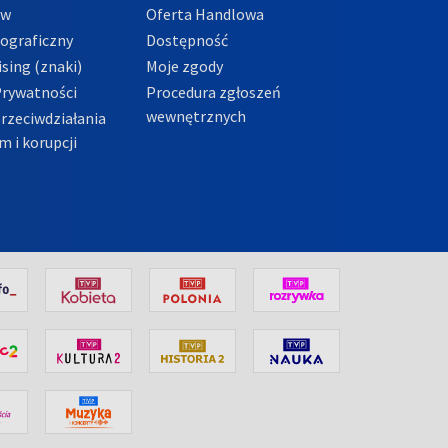
ów
Oferta Handlowa
tograficzny
Dostępność
sing (znaki)
Moje zgody
Prywatności
Procedura zgłoszeń
wewnętrznych
przeciwdziałania
m i korupcji