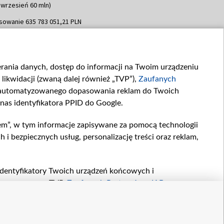
 wrzesień 60 mln)
sowanie 635 783 051,21 PLN
dpisania umowy: WRZESIEŃ 2025
 wrzesień 100 mln, październik 350
topad 265 mln)
ierania danych, dostęp do informacji na Twoim urządzeniu
sowanie 48 862 000,00 PLN
likwidacji (zwaną dalej również „TVP”),
Zaufanych
dpisania umowy: GRUDZIEŃ 2025
 grudzień 60,548 mln)
zautomatyzowanego dopasowania reklam do Twoich
 nas identyfikatora PPID do Google.
sowanie 900 000 000,00 PLN
dpisania umowy: LUTY 2026 (wpłata
em”, w tym informacje zapisywane za pomocą technologii
go 80 mln, 4 marca 370 mln,
8
 bezpiecznych usług, personalizację treści oraz reklam,
ń 180 mln, 7 maja 180 mln, 8
 90 mln)
sowanie 250 000 000,00 PLN
, identyfikatory Twoich urządzeń końcowych i
dpisania umowy LIPIEC 2026 (wpłata
twarzane przez TVP,
Zaufanych Partnerów z IAB
oraz
ia 250 mln
zeniu lub dostęp do nich, wyboru podstawowych reklam,
reści, wyboru spersonalizowanych treści, pomiaru
owywania i ulepszania produktów, zapewnienia