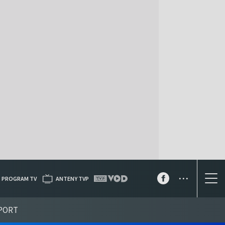
...
PROGRAM TV
ANTENY TVP
PORT