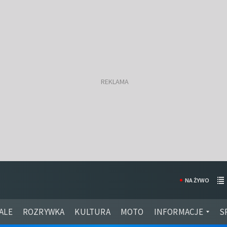
NA ŻYWO
ALE
ROZRYWKA
KULTURA
MOTO
INFORMACJE
S