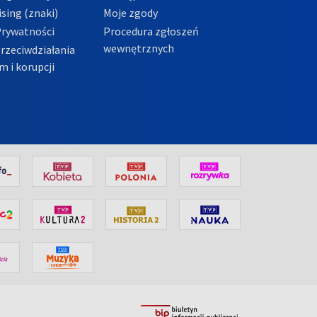
sing (znaki)
Moje zgody
Prywatności
Procedura zgłoszeń
wewnętrznych
przeciwdziałania
m i korupcji