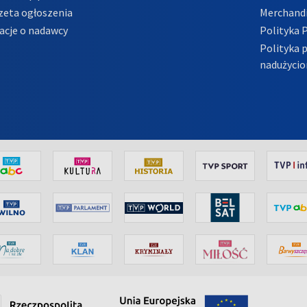
zeta ogłoszenia
Merchandi
acje o nadawcy
Polityka 
Polityka 
nadużycio