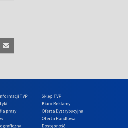
nformacji TVP
Sklep TVP
tyki
Biuro Reklamy
la prasy
Oferta Dystrybucyjna
ów
Oferta Handlowa
tograficzny
Dostępność