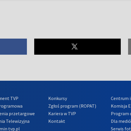
ment TVP
Konkursy
Centrum i
Programowa
Zgłoś program (ROPAT)
Komisja E
enia przetargowe
Kariera w TVP
Program d
ia Telewizyjna
Kontakt
Dla medi
min tvp.pl
Serwis fo