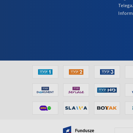
Telega
Inform