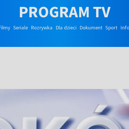
PROGRAM TV
Filmy
Seriale
Rozrywka
Dla dzieci
Dokument
Sport
Inf