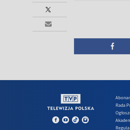
Abona
Rada 
Ogłosz
Akadem
Regula