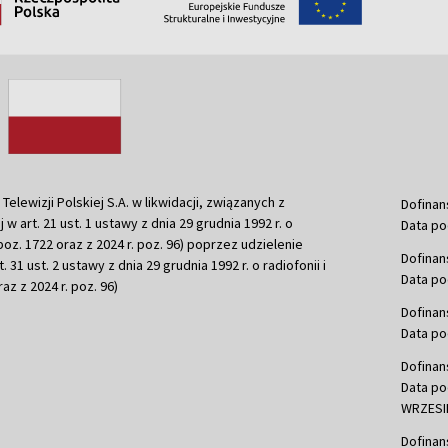
ewizji Polskiej S.A. w likwidacji, związanych z
Dofinan
j w art. 21 ust. 1 ustawy z dnia 29 grudnia 1992 r. o
Data po
r. poz. 1722 oraz z 2024 r. poz. 96) poprzez udzielenie
Dofinan
 31 ust. 2 ustawy z dnia 29 grudnia 1992 r. o radiofonii i
Data po
raz z 2024 r. poz. 96)
Dofinan
Data po
Dofinan
Data po
WRZESIE
Dofinan