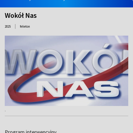
Wokół Nas
|
2025
felieton
.
Program interwencyjny